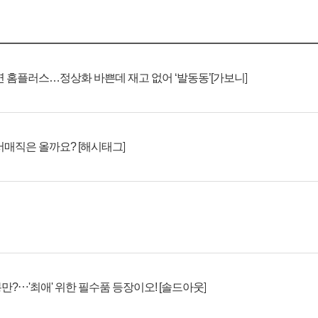
 연 홈플러스…정상화 바쁜데 재고 없어 ‘발동동’[가보니]
처서매직은 올까요? [해시태그]
만?⋯'최애' 위한 필수품 등장이오! [솔드아웃]