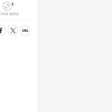
0
가취재 원해요