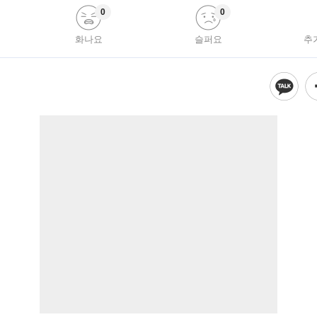
0
0
화나요
슬퍼요
추