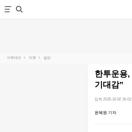
이투데이
마켓
일반
한투운용, 
기대감”
입력 2025-10-02 16:02
윤혜원 기자