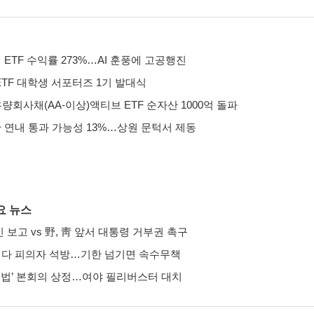
ETF 수익률 273%…AI 훈풍에 고공행진
ETF 대학생 서포터즈 1기 발대식
량회사채(AA-이상)액티브 ETF 순자산 1000억 돌파
 연내 통과 가능성 13%…상원 문턱서 제동
요 뉴스
 보고 vs 野, 靑 앞서 대통령 거부권 촉구
리다 피의자 석방…기한 넘기면 속수무책
지법’ 본회의 상정…여야 필리버스터 대치