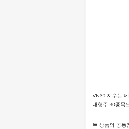
VN30 지수는
대형주 30종목
두 상품의 공통점