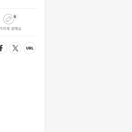
0
가취재 원해요