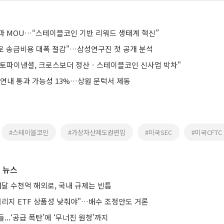
과 MOU…“스테이블코인 기반 리워드 생태계 혁신”
 송금비용 대폭 절감"…삼성연구진 첫 공개 분석
헥토파이낸셜, 크로스보더 정산ㆍ스테이블코인 신사업 박차"
 연내 통과 가능성 13%…상원 문턱서 제동
#스테이블코인
#가상자산제도권편입
#미국SEC
#미국CFTC
 뉴스
매달 수천억 해외로, 국내 규제는 빈틈
버리지 ETF 상품성 낮춰야"…배수 조정안도 거론
...‘공급 폭탄’에 ‘무너진 원청’까지