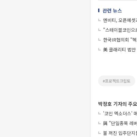
관련 뉴스
엔비티, 오픈에셋
"스테이블코인으로
한국IR협의회 "
美 클래리티 법안
#프로젝트크립토
박정호 기자의 주요
'코인 엑소더스' 
與 "단일종목 레
불 꺼진 입주단지들