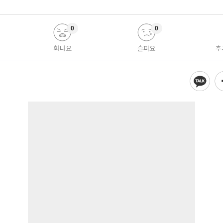
0
0
화나요
슬퍼요
추