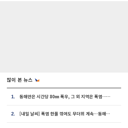
많이 본 뉴스
동해안은 시간당 80㎜ 폭우, 그 외 지역은 폭염…‘극과 극 날씨’
1.
[내일 날씨] 폭염 한풀 꺾여도 무더위 계속⋯동해안 이틀 연속 비
2.