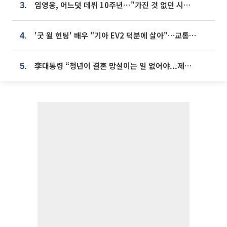
임영웅, 어느덧 데뷔 10주년⋯"가진 것 없던 시절, 내 앞엔 20명의 팬뿐"
3.
'굿 윌 헌팅' 배우 "기아 EV2 덕분에 살아"…교통사고 후 안전성 극찬
4.
李대통령 “청년이 결혼 망설이는 일 없어야...제도상 불이익 조사”
5.