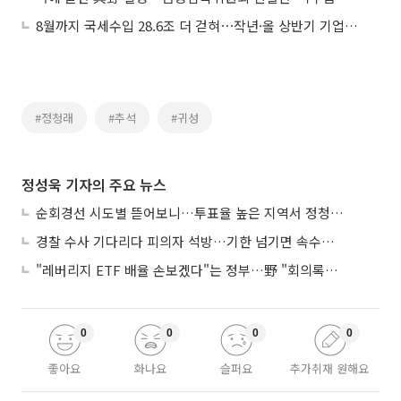
8월까지 국세수입 28.6조 더 걷혀⋯작년·올 상반기 기업실적 호조 영향
#정청래
#추석
#귀성
정성욱 기자의 주요 뉴스
순회경선 시도별 뜯어보니…투표율 높은 지역서 정청래 강세
경찰 수사 기다리다 피의자 석방…기한 넘기면 속수무책
"레버리지 ETF 배율 손보겠다"는 정부…野 "회의록부터 내놔야"
0
0
0
0
좋아요
화나요
슬퍼요
추가취재 원해요