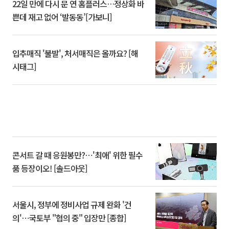
22일 만에 다시 문 연 홈플러스…정상화 바
쁜데 재고 없어 ‘발동동’[가보니]
입추매직 '불발', 처서매직은 올까요? [해
시태그]
콘서트 갈 때 응원봉만?⋯'최애' 위한 필수
품 등장이오! [솔드아웃]
서울시, 정부에 정비사업 규제 완화 '건
의'⋯국토부 "협의 중" 입장만 [종합]