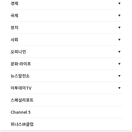
경제
국제
정치
사회
오피니언
문화·라이프
뉴스발전소
이투데이TV
스페셜리포트
Channel 5
위너스IR클럽