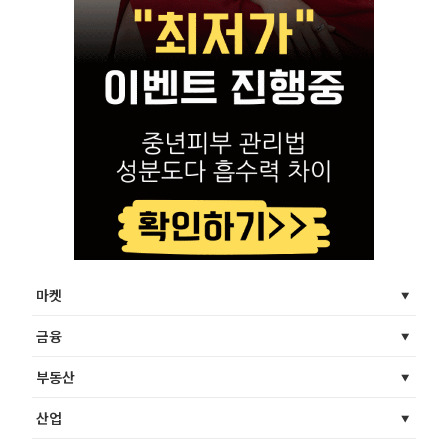
마켓
금융
부동산
산업