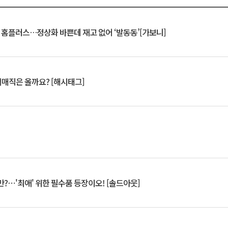
연 홈플러스…정상화 바쁜데 재고 없어 ‘발동동’[가보니]
서매직은 올까요? [해시태그]
?⋯'최애' 위한 필수품 등장이오! [솔드아웃]