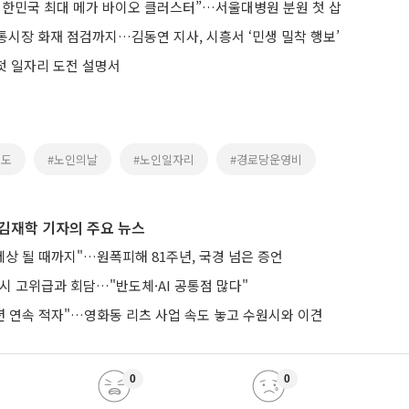
대한민국 최대 메가 바이오 클러스터”…서울대병원 분원 첫 삽
통시장 화재 점검까지…김동연 지사, 시흥서 ‘민생 밀착 행보’
 첫 일자리 도전 설명서
기도
#노인의날
#노인일자리
#경로당운영비
김재학 기자의 주요 뉴스
세상 될 때까지"…원폭피해 81주년, 국경 넘은 증언
시 고위급과 회담…"반도체·AI 공통점 많다"
년 연속 적자"…영화동 리츠 사업 속도 놓고 수원시와 이견
0
0