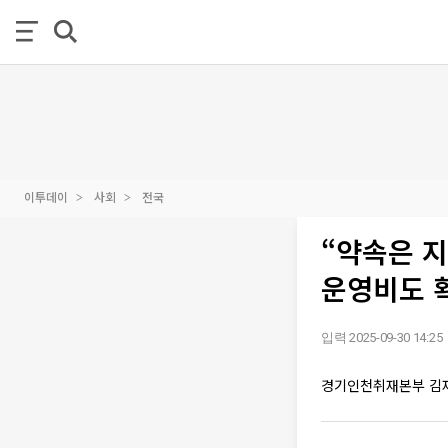
이투데이
사회
전국
“약속은 지
운영비도 
입력 2025-09-30 14:25
경기인천취재본부 김