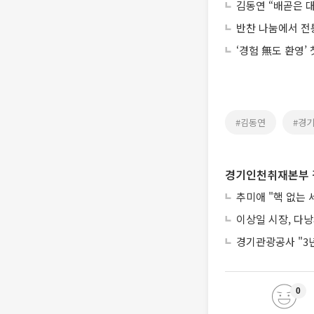
김동연 “배곧은 
반찬 나눔에서 전
‘경험 無도 환영’
#김동연
#경
경기인천취재본부 
추미애 "핵 없는 
이상일 시장, 다낭
경기관광공사 "3
0