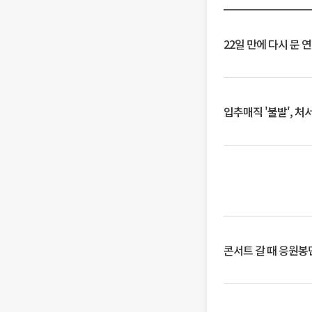
22일 만에 다시 문 
입추매직 '불발', 처
콘서트 갈 때 응원봉만