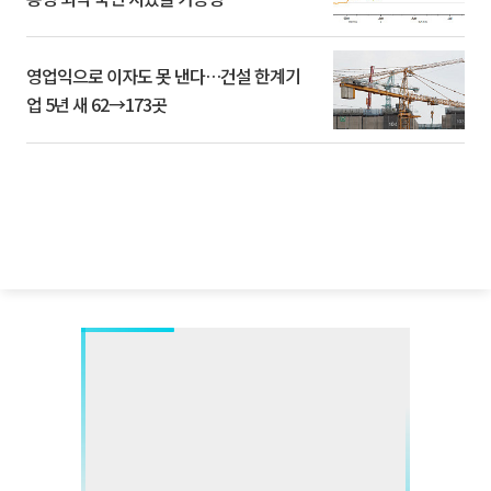
영업익으로 이자도 못 낸다…건설 한계기
업 5년 새 62→173곳