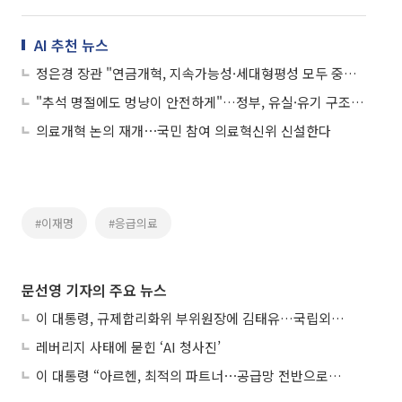
AI 추천 뉴스
정은경 장관 "연금개혁, 지속가능성·세대형평성 모두 중요한 주제"
"추석 명절에도 멍냥이 안전하게"…정부, 유실·유기 구조·진료 지원
의료개혁 논의 재개⋯국민 참여 의료혁신위 신설한다
#이재명
#응급의료
문선영 기자의 주요 뉴스
이 대통령, 규제합리화위 부위원장에 김태유…국립외교원장 김흥규
레버리지 사태에 묻힌 ‘AI 청사진’
이 대통령 “아르헨, 최적의 파트너⋯공급망 전반으로 확대”