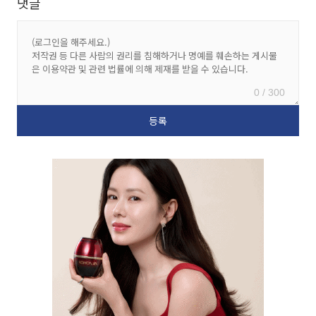
댓글
0 / 300