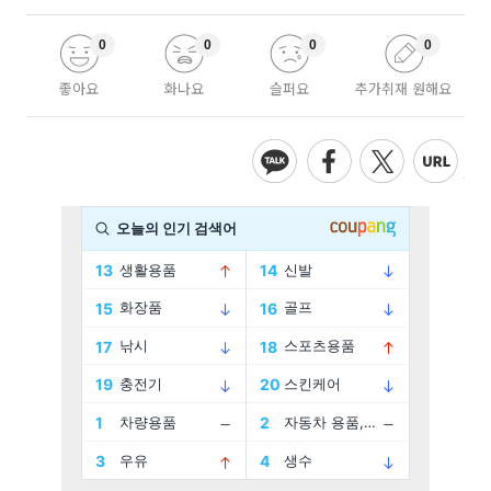
0
0
0
0
좋아요
화나요
슬퍼요
추가취재 원해요