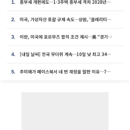
종부세 개편에도…1·3주택 종부세 격차 2028년부터 확대
1.
미국, 가상자산 포괄 규제 속도…상원, ‘클래리티법’ 9월 절차투표 추진
2.
이란, 미국에 호르무즈 합의 조건 제시…美 “경기 아직 안 끝나” [종합]
3.
[내일 날씨] 전국 무더위 계속…10일 낮 최고 34도 육박
4.
추미애가 페이스북서 네 번 재정을 말한 이유…7700억 추경 열쇠는 도의회에
5.