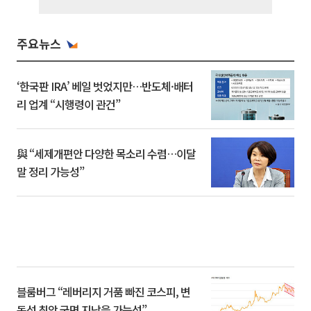
주요뉴스
‘한국판 IRA’ 베일 벗었지만…반도체·배터
리 업계 “시행령이 관건”
與 “세제개편안 다양한 목소리 수렴…이달
말 정리 가능성”
블룸버그 “레버리지 거품 빠진 코스피, 변
동성 최악 국면 지났을 가능성”