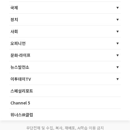
국제
정치
사회
오피니언
문화·라이프
뉴스발전소
이투데이TV
스페셜리포트
Channel 5
위너스IR클럽
무단전재 및 수집, 복사, 재배포, AI학습 이용 금지