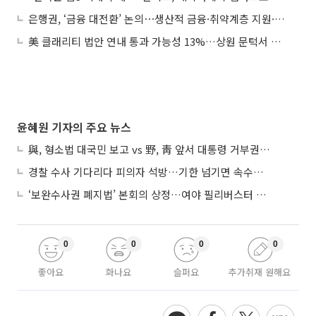
은행권, ‘금융 대전환’ 논의⋯생산적 금융·취약계층 지원·보안 강화 강조
美 클래리티 법안 연내 통과 가능성 13%…상원 문턱서 제동
윤혜원 기자의 주요 뉴스
與, 형소법 대국민 보고 vs 野, 靑 앞서 대통령 거부권 촉구
경찰 수사 기다리다 피의자 석방…기한 넘기면 속수무책
‘보완수사권 폐지법’ 본회의 상정…여야 필리버스터 대치
0
0
0
0
좋아요
화나요
슬퍼요
추가취재 원해요