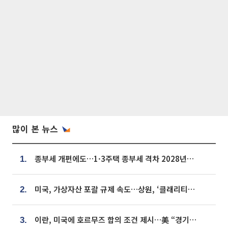
많이 본 뉴스
종부세 개편에도…1·3주택 종부세 격차 2028년부터 확대
1.
미국, 가상자산 포괄 규제 속도…상원, ‘클래리티법’ 9월 절차투표 추진
2.
이란, 미국에 호르무즈 합의 조건 제시…美 “경기 아직 안 끝나” [종합]
3.