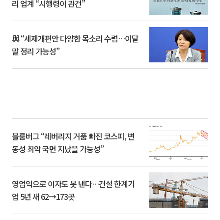
리 업계 “시행령이 관건”
與 “세제개편안 다양한 목소리 수렴…이달
말 정리 가능성”
블룸버그 “레버리지 거품 빠진 코스피, 변
동성 최악 국면 지났을 가능성”
영업익으로 이자도 못 낸다…건설 한계기
업 5년 새 62→173곳