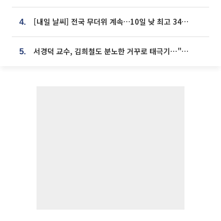
[내일 날씨] 전국 무더위 계속…10일 낮 최고 34도 육박
4.
서경덕 교수, 김희철도 분노한 거꾸로 태극기⋯"엉터리는 아냐, 아쉬울 뿐"
5.