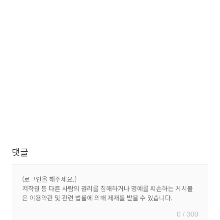
댓글
0 / 300