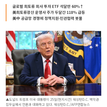
글로벌 희토류 회사 투자 ETF 석달만 60%↑
美희토류광산 운영사 주가 두달간 118% 급등
美中 공급망 경쟁에 정책지원·민관협력 봇물
▲도널드 트럼프 미국 대통령이 25일(현지시간) 워싱턴D.C. 백악관
집무실에서 언론과 대화하고 있다. 워싱턴D.C./AFP연합뉴스