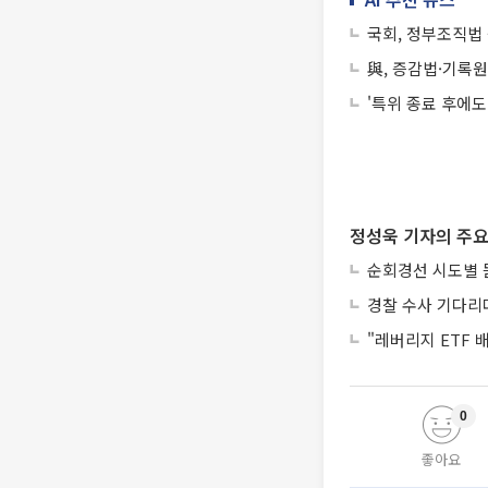
국회, 정부조직법 
與, 증감법·기록
'특위 종료 후에도
정성욱 기자의 주요
순회경선 시도별 
경찰 수사 기다리
"레버리지 ETF
0
좋아요