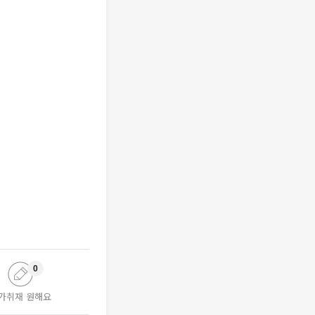
0
가취재 원해요