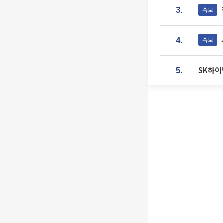
속보
3.
속보
4.
SK하이
5.