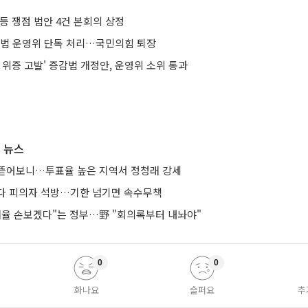
등 쟁점 법안 4건 본회의 상정
원법 운영위 단독 처리…국민의힘 퇴장
 위증 고발' 증감법 개정안, 운영위 소위 통과
 뉴스
뜯어보니…투표율 높은 지역서 정청래 강세
다 피의자 석방…기한 넘기면 속수무책
 배율 손보겠다"는 정부…野 "회의록부터 내놔야"
0
0
화나요
슬퍼요
추