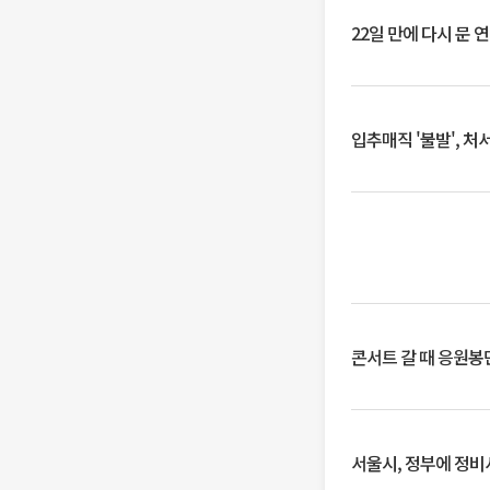
22일 만에 다시 문 
입추매직 '불발', 처
콘서트 갈 때 응원봉만
서울시, 정부에 정비사