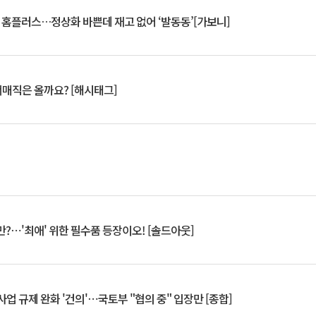
연 홈플러스…정상화 바쁜데 재고 없어 ‘발동동’[가보니]
서매직은 올까요? [해시태그]
?⋯'최애' 위한 필수품 등장이오! [솔드아웃]
업 규제 완화 '건의'⋯국토부 "협의 중" 입장만 [종합]