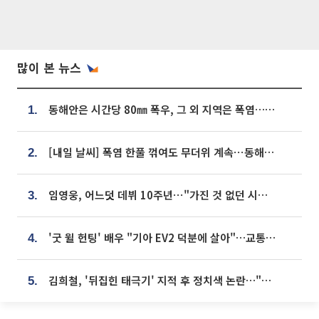
많이 본 뉴스
동해안은 시간당 80㎜ 폭우, 그 외 지역은 폭염…‘극과 극 날씨’
1.
[내일 날씨] 폭염 한풀 꺾여도 무더위 계속⋯동해안 이틀 연속 비
2.
임영웅, 어느덧 데뷔 10주년⋯"가진 것 없던 시절, 내 앞엔 20명의 팬뿐"
3.
'굿 윌 헌팅' 배우 "기아 EV2 덕분에 살아"…교통사고 후 안전성 극찬
4.
김희철, '뒤집힌 태극기' 지적 후 정치색 논란…"좌우 떠나 우리나라 국기"
5.