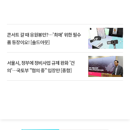
콘서트 갈 때 응원봉만?⋯'최애' 위한 필수
품 등장이오! [솔드아웃]
서울시, 정부에 정비사업 규제 완화 '건
의'⋯국토부 "협의 중" 입장만 [종합]