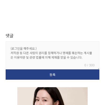
댓글
0 / 300