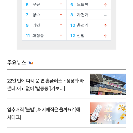
주요뉴스
22일 만에 다시 문 연 홈플러스…정상화 바
쁜데 재고 없어 ‘발동동’[가보니]
입추매직 '불발', 처서매직은 올까요? [해
시태그]