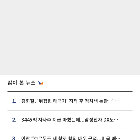
많이 본 뉴스
김희철, '뒤집힌 태극기' 지적 후 정치색 논란…"좌우 떠나 우리나라 국기"
1.
3445억 자사주 지급 마쳤는데...삼성전자 DX노조, 뒤늦은 '떼쓰기 집회'
2.
이란 “호르무즈 새 항로 합의 매우 근접...미국 배상 먼저”
3.