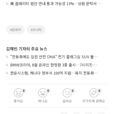
美 클래리티 법안 연내 통과 가능성 13%…상원 문턱서 제동
#현대차
#쏘나타
김채빈 기자의 주요 뉴스
"전동화에도 입힌 안전 DNA" 전기 플래그십 SUV 볼보 'EX90'
BMW코리아, 8월 온라인 한정판 3종 출시…7시리즈·X7·M340i 투어링
한온시스템, 캐나다 정부서 100억 지원…북미 전동화 시장 가속
0
0
0
0
좋아요
화나요
슬퍼요
추가취재 원해요