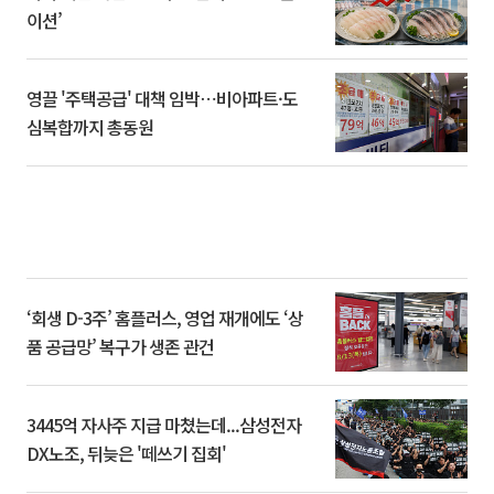
이션’
영끌 '주택공급' 대책 임박⋯비아파트·도
심복합까지 총동원
‘회생 D-3주’ 홈플러스, 영업 재개에도 ‘상
품 공급망’ 복구가 생존 관건
3445억 자사주 지급 마쳤는데...삼성전자
DX노조, 뒤늦은 '떼쓰기 집회'