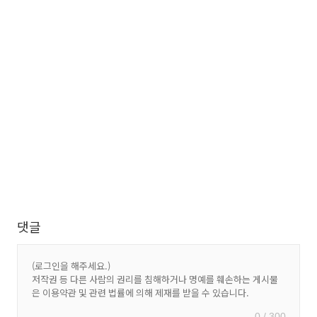
댓글
0 / 300