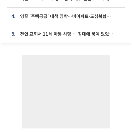
영끌 '주택공급' 대책 임박⋯비아파트·도심복합까지 총동원
4.
천안 교회서 11세 아동 사망…“침대에 묶여 있었다” 진술 확보
5.