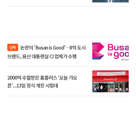
논란의 'Busan is Good'…8억 도시
단독
브랜드, 용산 대통령실 CI 업체가 수행
2000억 수혈받은 홈플러스 ‘오늘 가오
픈’...13일 정식 개장 시험대