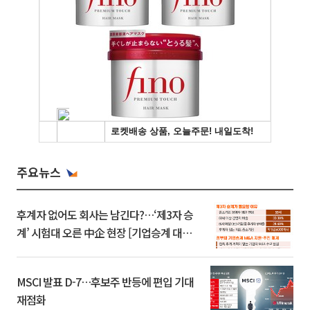
주요뉴스
후계자 없어도 회사는 남긴다?…‘제3자 승
계’ 시험대 오른 中企 현장 [기업승계 대전
환]
MSCI 발표 D-7…후보주 반등에 편입 기대
재점화