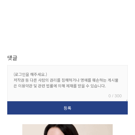
댓글
0 / 300