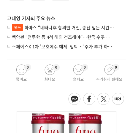
고대영 기자의 주요 뉴스
하마스 “네타냐후 합의안 거절, 총선 앞둔 시간 끌기”
단독
백악관 “전투함 등 4척 해외 건조해야”⋯한국 수주 기대
스페이스X 1차 '보호예수 해제' 임박⋯“주가 추가 하락 가능성”
0
0
0
0
좋아요
화나요
슬퍼요
추가취재 원해요