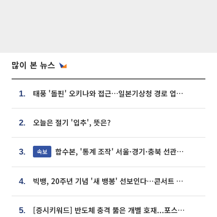
많이 본 뉴스
태풍 '돌핀' 오키나와 접근…일본기상청 경로 업데이트
1.
오늘은 절기 '입추', 뜻은?
2.
합수본, '통계 조작' 서울·경기·충북 선관위 등 추가 압수수색
속보
3.
빅뱅, 20주년 기념 '새 뱅봉' 선보인다⋯콘서트 앞두고 팝업 개최
4.
[증시키워드] 반도체 충격 뚫은 개별 호재...포스코퓨처엠·에코프로·한화솔루션 '눈길'
5.