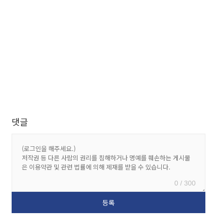
댓글
0 / 300