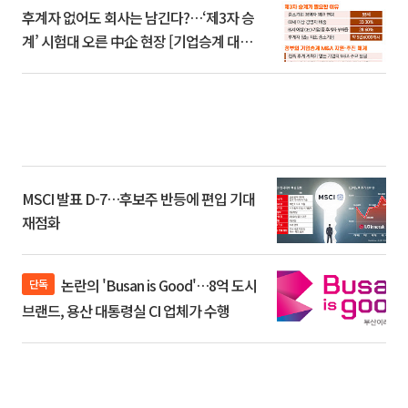
후계자 없어도 회사는 남긴다?…‘제3자 승
계’ 시험대 오른 中企 현장 [기업승계 대전
환]
MSCI 발표 D-7…후보주 반등에 편입 기대
재점화
논란의 'Busan is Good'…8억 도시
단독
브랜드, 용산 대통령실 CI 업체가 수행