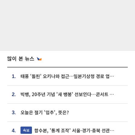
많이 본 뉴스
태풍 '돌핀' 오키나와 접근…일본기상청 경로 업데이트
1.
빅뱅, 20주년 기념 '새 뱅봉' 선보인다⋯콘서트 앞두고 팝업 개최
2.
오늘은 절기 '입추', 뜻은?
3.
합수본, '통계 조작' 서울·경기·충북 선관위 등 추가 압수수색
속보
4.