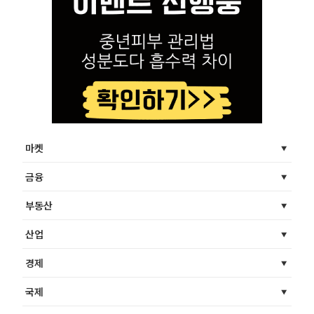
마켓
금융
부동산
산업
경제
국제