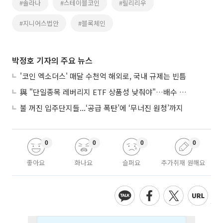
#솔라나
#스테이블코인
#릴리리우
#지니어스법안
#블록체인
박정호 기자의 주요 뉴스
'코인 엑소더스' 매달 수천억 해외로, 국내 규제는 빈틈
與 "단일종목 레버리지 ETF 상품성 낮춰야"…배수 조정안도 거론
불 꺼진 입주단지들...‘공급 폭탄’에 ‘무너진 원청’까지
0
0
0
0
좋아요
화나요
슬퍼요
추가취재 원해요