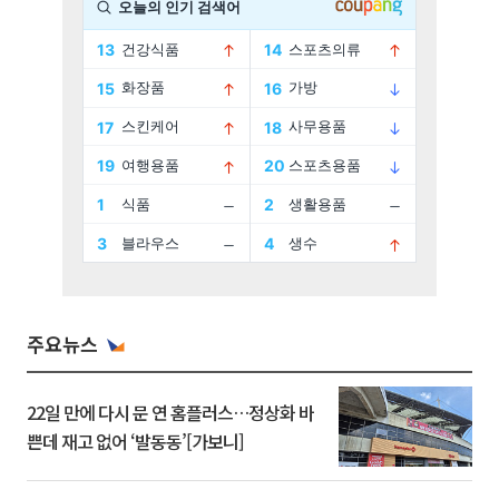
주요뉴스
22일 만에 다시 문 연 홈플러스…정상화 바
쁜데 재고 없어 ‘발동동’[가보니]