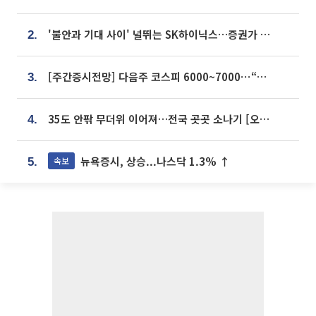
'불안과 기대 사이' 널뛰는 SK하이닉스…증권가 "HBM4·LTA 기반 펀터멘털 견고"
2.
[주간증시전망] 다음주 코스피 6000~7000⋯“外人 수급은 정책이 변수”
3.
35도 안팎 무더위 이어져…전국 곳곳 소나기 [오늘 날씨]
4.
뉴욕증시, 상승...나스닥 1.3% ↑
속보
5.