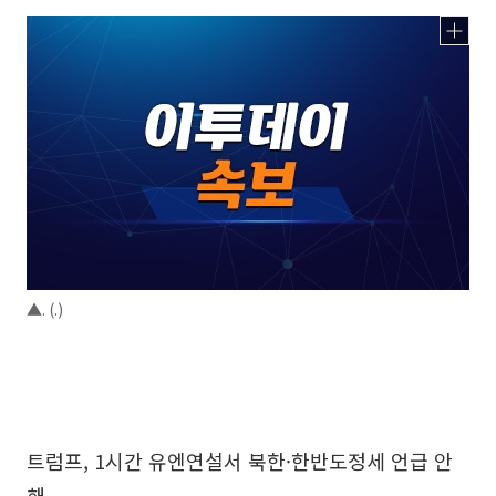
▲. (.)
트럼프, 1시간 유엔연설서 북한·한반도정세 언급 안
해