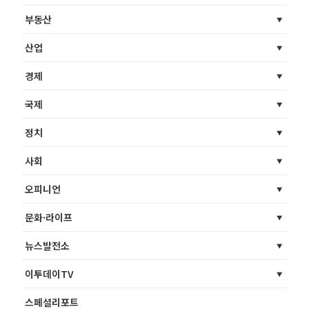
부동산
산업
경제
국제
정치
사회
오피니언
문화·라이프
뉴스발전소
이투데이TV
스페셜리포트