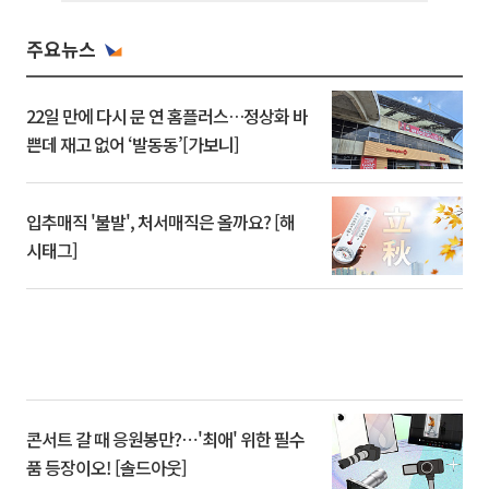
주요뉴스
22일 만에 다시 문 연 홈플러스…정상화 바
쁜데 재고 없어 ‘발동동’[가보니]
입추매직 '불발', 처서매직은 올까요? [해
시태그]
콘서트 갈 때 응원봉만?⋯'최애' 위한 필수
품 등장이오! [솔드아웃]