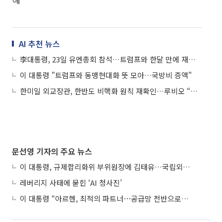
AI 추천 뉴스
李대통령, 23일 유엔총회 참석…트럼프와 한달 만에 재회하나
이 대통령 "트럼프와 동맹현대화 뜻 모아…국방비 증액"
한미일 외교장관, 한반도 비핵화 원칙 재확인…루비오 “韓비자문제, 긴밀히 협력”
문선영 기자의 주요 뉴스
이 대통령, 규제합리화위 부위원장에 김태유…국립외교원장 김흥규
레버리지 사태에 묻힌 ‘AI 청사진’
이 대통령 “아르헨, 최적의 파트너⋯공급망 전반으로 확대”