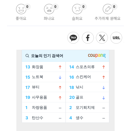
0
0
0
0
좋아요
화나요
슬퍼요
추가취재 원해요