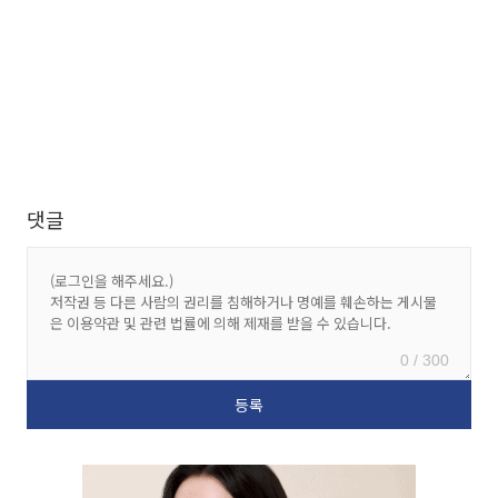
댓글
0 / 300