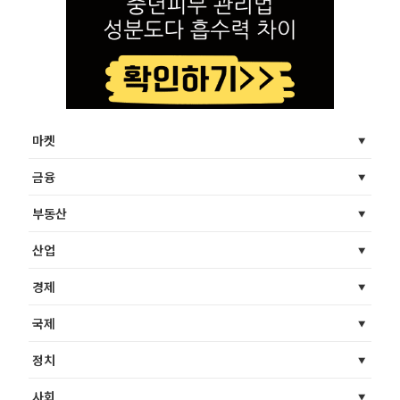
마켓
금융
부동산
산업
경제
국제
정치
사회