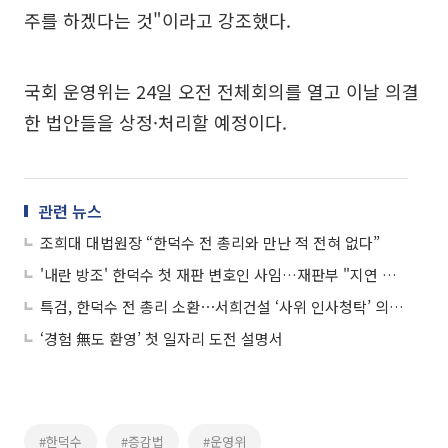
주를 하겠다는 것"이라고 강조했다.
국회 운영위는 24일 오전 전체회의를 열고 이날 의결
한 법안들을 상정·처리할 예정이다.
관련 뉴스
조희대 대법원장 “한덕수 전 총리와 만난 적 전혀 없다”
'내란 방조' 한덕수 첫 재판 변호인 사임…재판부 "지연 불가, 불이익 피고인 부담"
특검, 한덕수 전 총리 소환⋯서희건설 ‘사위 인사청탁’ 의혹 조사
‘경험 無도 환영’ 첫 일자리 도전 설명서
#한덕수
#증감법
#운영위