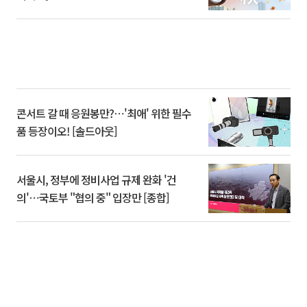
콘서트 갈 때 응원봉만?⋯'최애' 위한 필수
품 등장이오! [솔드아웃]
서울시, 정부에 정비사업 규제 완화 '건
의'⋯국토부 "협의 중" 입장만 [종합]