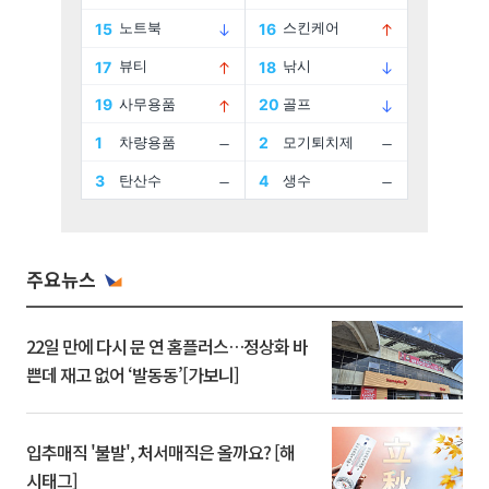
주요뉴스
22일 만에 다시 문 연 홈플러스…정상화 바
쁜데 재고 없어 ‘발동동’[가보니]
입추매직 '불발', 처서매직은 올까요? [해
시태그]