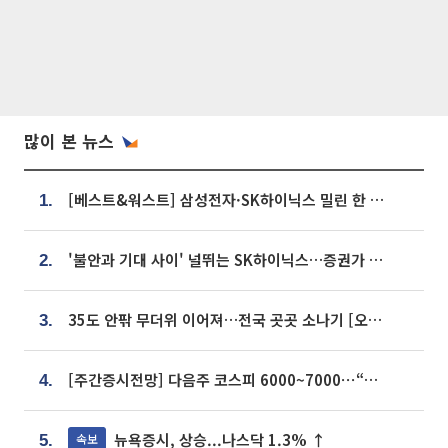
많이 본 뉴스
[베스트&워스트] 삼성전자·SK하이닉스 밀린 한 주…상상인증권은 85% 급등
1.
'불안과 기대 사이' 널뛰는 SK하이닉스…증권가 "HBM4·LTA 기반 펀터멘털 견고"
2.
35도 안팎 무더위 이어져…전국 곳곳 소나기 [오늘 날씨]
3.
[주간증시전망] 다음주 코스피 6000~7000⋯“外人 수급은 정책이 변수”
4.
뉴욕증시, 상승...나스닥 1.3% ↑
속보
5.