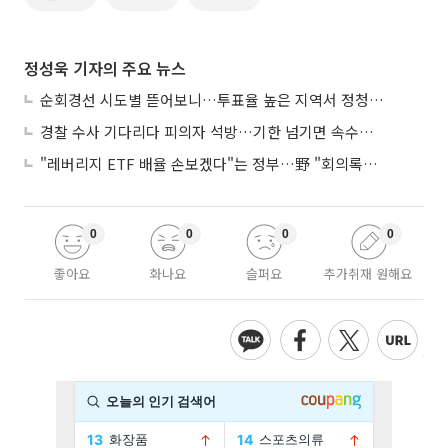
정성욱 기자의 주요 뉴스
순회경선 시도별 뜯어보니…투표율 높은 지역서 정청래 강세
경찰 수사 기다리다 피의자 석방…기한 넘기면 속수무책
"레버리지 ETF 배율 손보겠다"는 정부…野 "회의록부터 내놔야"
0
0
0
0
좋아요
화나요
슬퍼요
추가취재 원해요