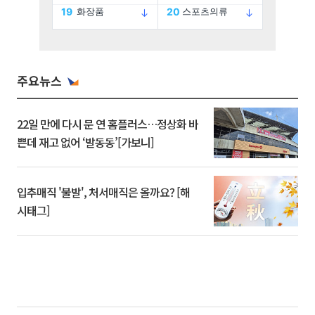
주요뉴스
22일 만에 다시 문 연 홈플러스…정상화 바
쁜데 재고 없어 ‘발동동’[가보니]
입추매직 '불발', 처서매직은 올까요? [해
시태그]