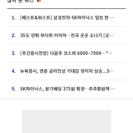
[베스트&워스트] 삼성전자·SK하이닉스 밀린 한 주…상상인증권은 85% 급등
1.
35도 안팎 무더위 이어져…전국 곳곳 소나기 [오늘 날씨]
2.
[주간증시전망] 다음주 코스피 6000~7000⋯“外人 수급은 정책이 변수”
3.
뉴욕증시, 연준 금리인상 기대감 꺾이자 상승...S&P500 사상 최고치 [종합]
4.
SK하이닉스, 분기배당 375원 확정…주주환원책 9월로 앞당겨 발표
5.