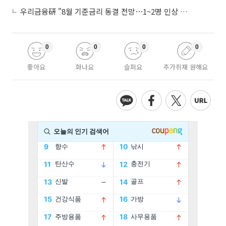
우리금융硏 "8월 기준금리 동결 전망⋯1~2명 인상 소수의견 낼 것"
0
0
0
0
좋아요
화나요
슬퍼요
추가취재 원해요