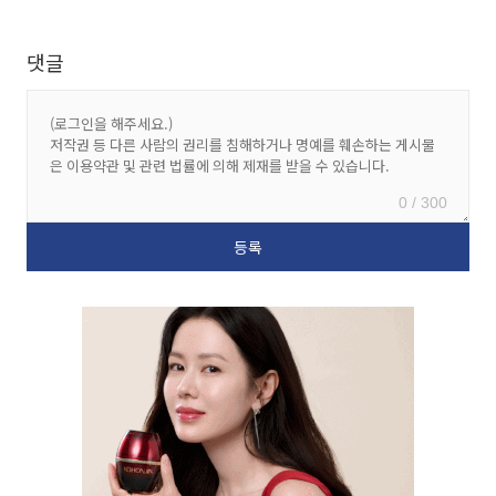
댓글
0 / 300