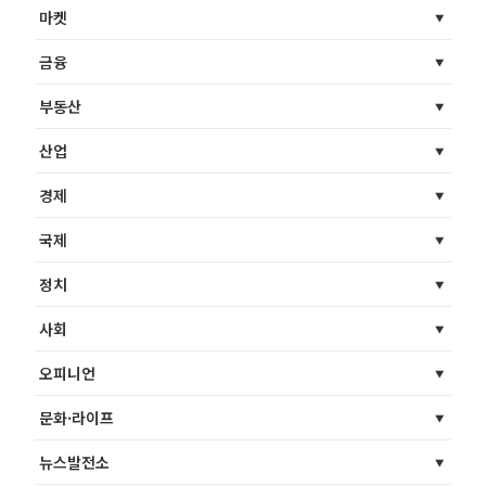
마켓
금융
부동산
산업
경제
국제
정치
사회
오피니언
문화·라이프
뉴스발전소