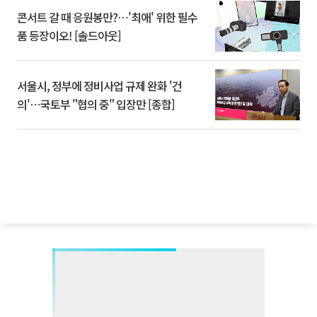
콘서트 갈 때 응원봉만?⋯'최애' 위한 필수
품 등장이오! [솔드아웃]
서울시, 정부에 정비사업 규제 완화 '건
의'⋯국토부 "협의 중" 입장만 [종합]