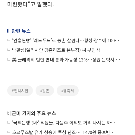
마련했다"고 말했다.
관련 뉴스
‘안흥찐빵’·‘레드푸드’로 농촌 살린다…횡성·장수에 100억 투입
박환성(엘리시안 강촌리조트 본부장) 씨 부인상
美 클래리티 법안 연내 통과 가능성 13%…상원 문턱서 제동
#엘리시안
#강촌
#빵축제
배근미 기자의 주요 뉴스
'국책은행 3사' 직원들, 다음주 여의도 거리 나서는 까닭은
호르무즈발 유가 상승에 투심 난조⋯"1420원 중후반 등락"