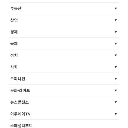
부동산
산업
경제
국제
정치
사회
오피니언
문화·라이프
뉴스발전소
이투데이TV
스페셜리포트