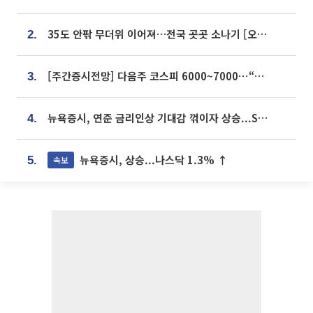
35도 안팎 무더위 이어져…전국 곳곳 소나기 [오늘 날씨]
2.
[주간증시전망] 다음주 코스피 6000~7000⋯“外人 수급은 정책이 변수”
3.
뉴욕증시, 연준 금리인상 기대감 꺾이자 상승...S&P500 사상 최고치 [종합]
4.
뉴욕증시, 상승...나스닥 1.3% ↑
속보
5.