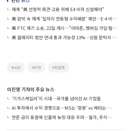
관련 뉴스
재계 “美 안정적 파견·고용 위해 E4 비자 신설해야”
美 압박 속 재계 ‘일자리 연동형 수익배분’ 제안…E-4 비자 신설 요구도
美 FTC 제기 소송, 22일 개시…"아마존, 멤버십 가입·탈퇴 꼼수로 소비자 기만“
美 클래리티 법안 연내 통과 가능성 13%…상원 문턱서 제동
#H1B
#비자
#트럼프
이진영 기자의 주요 뉴스
‘기가스케일러’의 시대…국가를 넘어선 AI 기업들
AI 투자에서 수익 경쟁으로⋯MS는 ‘증명’ vs 메타는 ‘숙제’
연준 금리 동결에 인플레 늦장 대응 우려…월가, 주식도 채권도 던졌다