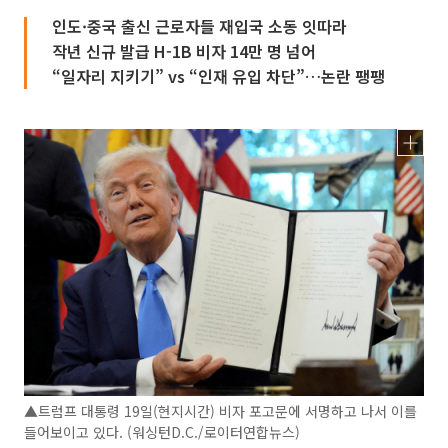
인도·중국 출신 근로자들 재입국 소동 잇따라
작년 신규 발급 H-1B 비자 14만 명 넘어
“일자리 지키기” vs “인재 유입 차단”…논란 팽팽
▲트럼프 대통령 19일(현지시간) 비자 포고문에 서명하고 나서 이를
들어보이고 있다. (워싱턴D.C./로이터연합뉴스)