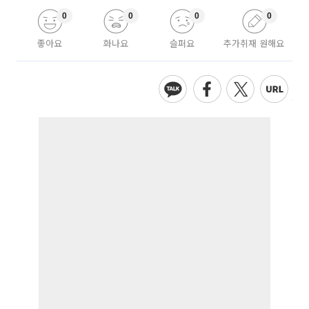
0
0
0
0
좋아요
화나요
슬퍼요
추가취재 원해요