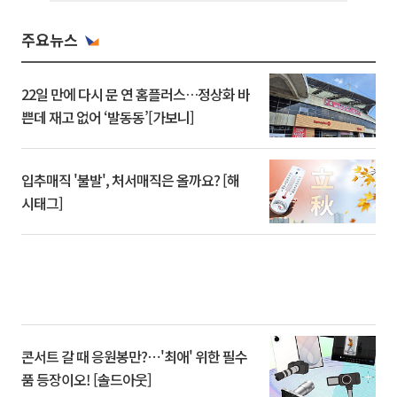
주요뉴스
22일 만에 다시 문 연 홈플러스…정상화 바
쁜데 재고 없어 ‘발동동’[가보니]
입추매직 '불발', 처서매직은 올까요? [해
시태그]
콘서트 갈 때 응원봉만?⋯'최애' 위한 필수
품 등장이오! [솔드아웃]