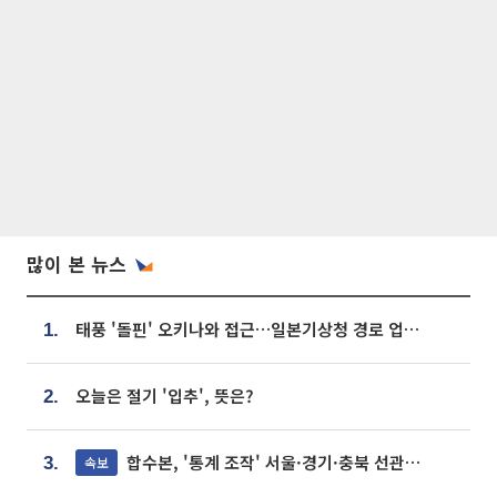
많이 본 뉴스
태풍 '돌핀' 오키나와 접근…일본기상청 경로 업데이트
1.
오늘은 절기 '입추', 뜻은?
2.
합수본, '통계 조작' 서울·경기·충북 선관위 등 추가 압수수색
속보
3.