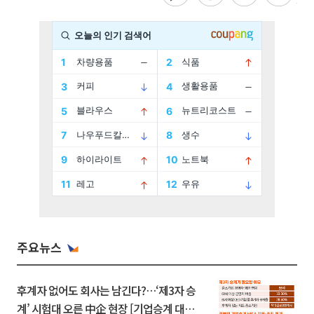
주요뉴스
후계자 없어도 회사는 남긴다?…‘제3자 승
계’ 시험대 오른 中企 현장 [기업승계 대전