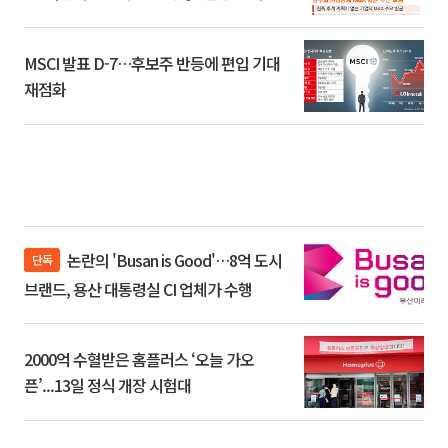
환]
MSCI 발표 D-7…후보주 반등에 편입 기대
재점화
논란의 'Busan is Good'…8억 도시
단독
브랜드, 용산 대통령실 CI 업체가 수행
2000억 수혈받은 홈플러스 ‘오늘 가오
픈’...13일 정식 개장 시험대