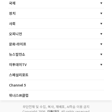
국제
정치
사회
오피니언
문화·라이프
뉴스발전소
이투데이TV
스페셜리포트
Channel 5
위너스IR클럽
무단전재 및 수집, 복사, 재배포, AI학습 이용 금지
Copyright 2006.
이투데이
. All rights reserved