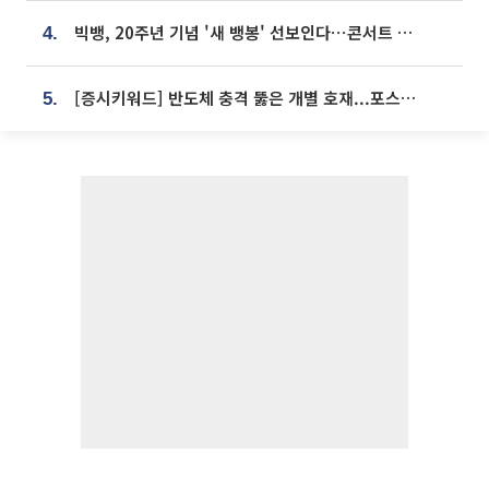
빅뱅, 20주년 기념 '새 뱅봉' 선보인다⋯콘서트 앞두고 팝업 개최
4.
[증시키워드] 반도체 충격 뚫은 개별 호재...포스코퓨처엠·에코프로·한화솔루션 '눈길'
5.