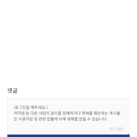
댓글
0 / 300