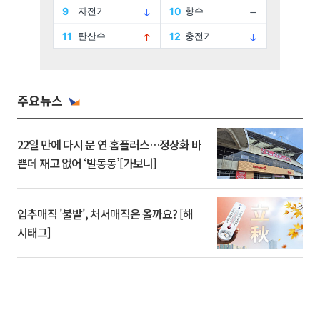
주요뉴스
22일 만에 다시 문 연 홈플러스…정상화 바
쁜데 재고 없어 ‘발동동’[가보니]
입추매직 '불발', 처서매직은 올까요? [해
시태그]