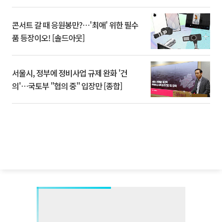
콘서트 갈 때 응원봉만?⋯'최애' 위한 필수
품 등장이오! [솔드아웃]
서울시, 정부에 정비사업 규제 완화 '건
의'⋯국토부 "협의 중" 입장만 [종합]