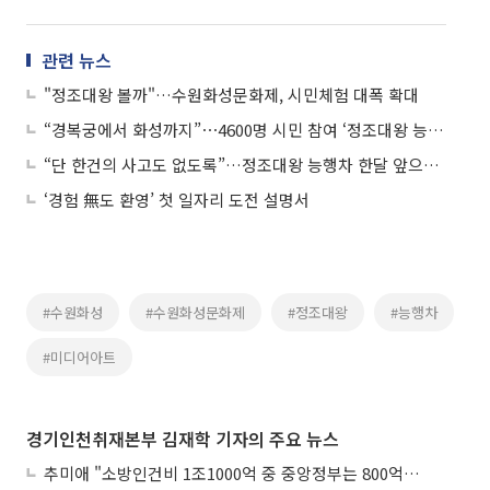
관련 뉴스
"정조대왕 볼까"…수원화성문화제, 시민체험 대폭 확대
“경복궁에서 화성까지”⋯4600명 시민 참여 ‘정조대왕 능행차’ 9월 열린다
“단 한건의 사고도 없도록”…정조대왕 능행차 한달 앞으로, 수원시 정조대왕 능행차 총력 준비
‘경험 無도 환영’ 첫 일자리 도전 설명서
#수원화성
#수원화성문화제
#정조대왕
#능행차
#미디어아트
경기인천취재본부 김재학 기자의 주요 뉴스
추미애 "소방인건비 1조1000억 중 중앙정부는 800억뿐"