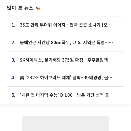
많이 본 뉴스
35도 안팎 무더위 이어져…전국 곳곳 소나기 [오늘 날씨]
1.
동해안은 시간당 80㎜ 폭우, 그 외 지역은 폭염…‘극과 극 날씨’
2.
SK하이닉스, 분기배당 375원 확정…주주환원책 9월로 앞당겨 발표
3.
美 ‘232조 하이브리드 제재’ 임박…K-태양광, 불확실성 털고 날개 다나
4.
'개편 전 마지막 수능' D-100⋯남은 기간 성적 올릴 전략은
5.