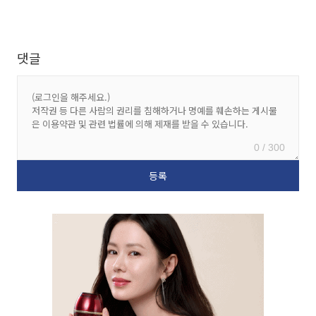
댓글
0 / 300