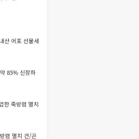
내산 어포 선물세
약 85% 신장하
협업한 죽방렴 멸치
죽방렴 멸치 건/곤