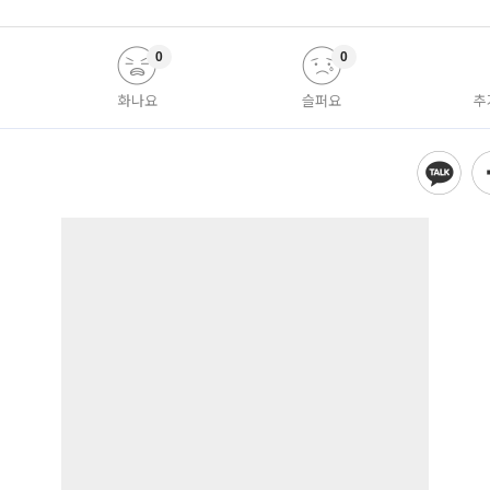
0
0
화나요
슬퍼요
추