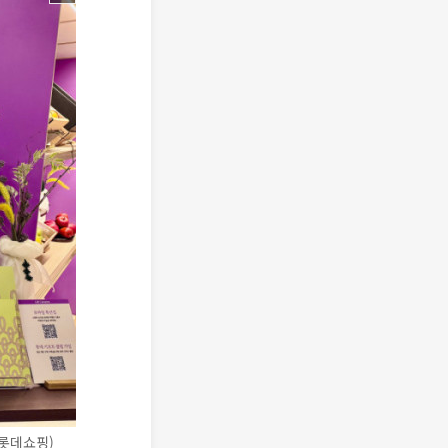
=롯데쇼핑)