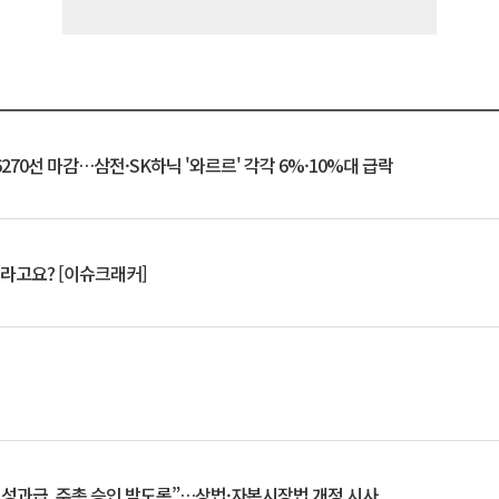
6270선 마감…삼전·SK하닉 '와르르' 각각 6%·10%대 급락
 깨라고요? [이슈크래커]
 성과급, 주총 승인 받도록”…상법·자본시장법 개정 시사