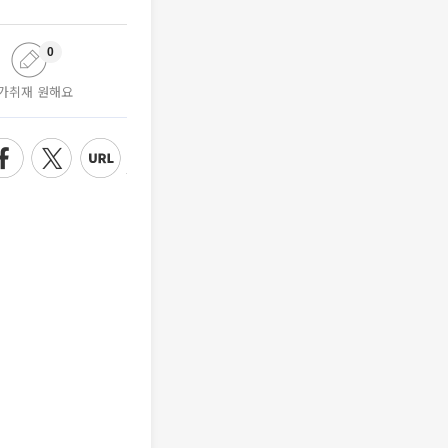
0
가취재 원해요