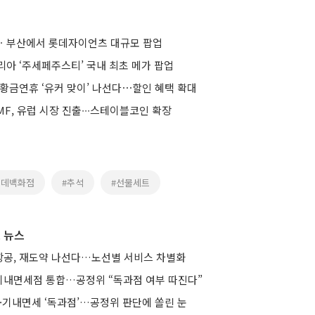
ㆍ부산에서 롯데자이언츠 대규모 팝업
리아 ‘주세페주스티’ 국내 최초 메가 팝업
 황금연휴 ‘유커 맞이’ 나선다⋯할인 혜택 확대
F, 유럽 시장 진출∙∙∙스테이블코인 확장
롯데백화점
#추석
#선물세트
 뉴스
공, 재도약 나선다…노선별 서비스 차별화
기내면세점 통합…공정위 “독과점 여부 따진다”
·기내면세 ‘독과점’…공정위 판단에 쏠린 눈