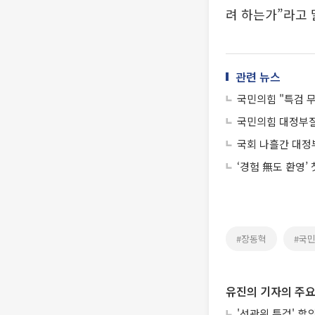
려 하는가”라고 
관련 뉴스
국민의힘 "특검 
국민의힘 대정부질문
국회 나흘간 대정
‘경험 無도 환영’
#장동혁
#국
유진의 기자의 주요
'선관위 특검' 합