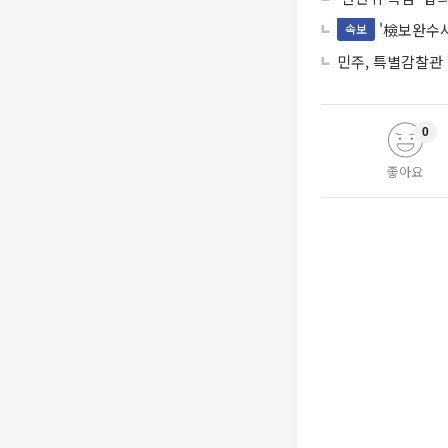
'檢보완수사
속보
민주, 특별감찰관
0
좋아요