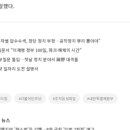
말했다.
무차별 압수수색, 정당 정치 부정…공작정치 뿌리 뽑아야"
서 "이재명 정부 100일, 파괴·해체의 시간"
부질문 돌입…첫날 정치 분야서 與野 대격돌
 첫 일자리 도전 설명서
민의힘
#더불어민주당
#조작음성파일
#내란특별재판부
 뉴스
의했지만 '형소법'은 강행…8월 국회 '입법 2차전' 예고