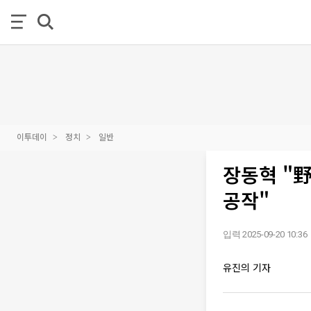
이투데이
정치
일반
장동혁 "野
공작"
입력 2025-09-20 10:36
유진의 기자