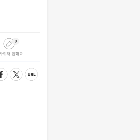
0
가취재 원해요