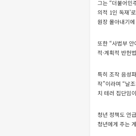
그는 “더불어민주
의적 1인 독재’
원장 몰아내기에
또한 “사법부 안
적·계획적 반헌
특히 조작 음성파
작”이라며 “날조
치 테러 집단임이
청년 정책도 언급
청년에게 주는 게