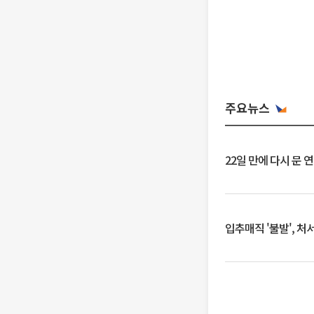
주요뉴스
22일 만에 다시 문 
입추매직 '불발', 처