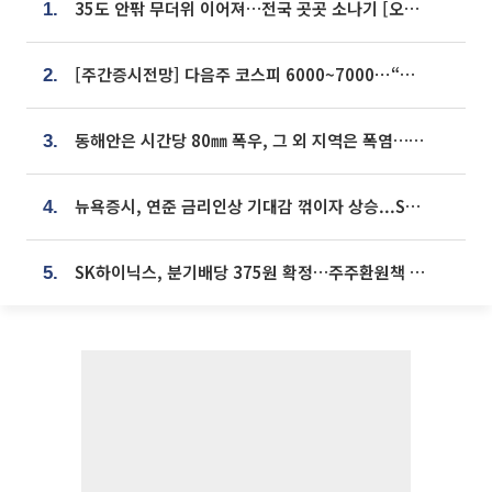
35도 안팎 무더위 이어져…전국 곳곳 소나기 [오늘 날씨]
1.
[주간증시전망] 다음주 코스피 6000~7000⋯“外人 수급은 정책이 변수”
2.
동해안은 시간당 80㎜ 폭우, 그 외 지역은 폭염…‘극과 극 날씨’
3.
뉴욕증시, 연준 금리인상 기대감 꺾이자 상승...S&P500 사상 최고치 [종합]
4.
SK하이닉스, 분기배당 375원 확정…주주환원책 9월로 앞당겨 발표
5.