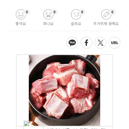
0
0
0
0
좋아요
화나요
슬퍼요
추가취재 원해요