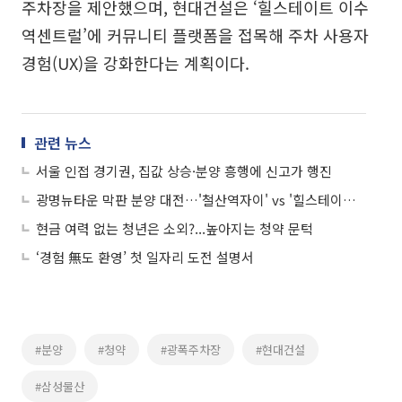
주차장을 제안했으며, 현대건설은 ‘힐스테이트 이수
역센트럴’에 커뮤니티 플랫폼을 접목해 주차 사용자
경험(UX)을 강화한다는 계획이다.
관련 뉴스
서울 인접 경기권, 집값 상승·분양 흥행에 신고가 행진
광명뉴타운 막판 분양 대전…'철산역자이' vs '힐스테이트 광명11' 격돌
현금 여력 없는 청년은 소외?...높아지는 청약 문턱
‘경험 無도 환영’ 첫 일자리 도전 설명서
#분양
#청약
#광폭주차장
#현대건설
#삼성물산