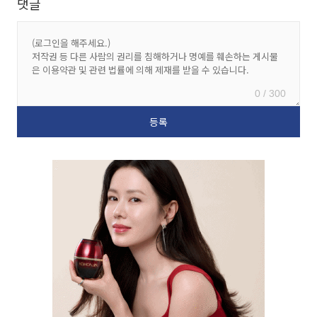
댓글
0 / 300