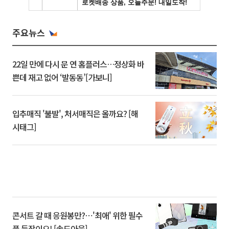
주요뉴스
22일 만에 다시 문 연 홈플러스…정상화 바
쁜데 재고 없어 ‘발동동’[가보니]
입추매직 '불발', 처서매직은 올까요? [해
시태그]
콘서트 갈 때 응원봉만?⋯'최애' 위한 필수
품 등장이오! [솔드아웃]