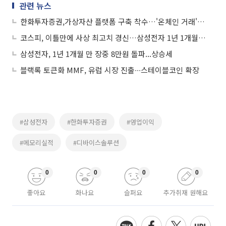
관련 뉴스
한화투자증권,가상자산 플랫폼 구축 착수…'온체인 거래' 지원
코스피, 이틀만에 사상 최고치 경신…삼성전자 1년 1개월 만에 ‘8만전자’ 복귀
삼성전자, 1년 1개월 만 장중 8만원 돌파...상승세
블랙록 토큰화 MMF, 유럽 시장 진출∙∙∙스테이블코인 확장
#삼성전자
#한화투자증권
#영업이익
#메모리실적
#디바이스솔루션
0
0
0
0
좋아요
화나요
슬퍼요
추가취재 원해요