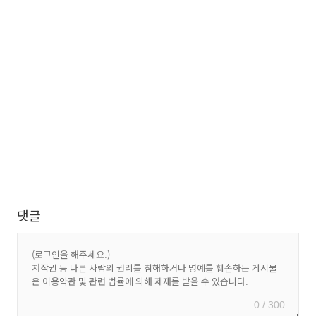
댓글
0 / 300