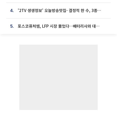
'2TV 생생정보' 오늘방송맛집- 결정적 한 수, 3종 메밀면! 메밀 소바 맛집 '의○○○○'
4.
포스코퓨처엠, LFP 시장 뚫었다…배터리사와 대규모 장기 공급 합의
5.