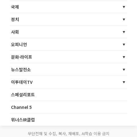
국제
정치
사회
오피니언
문화·라이프
뉴스발전소
이투데이TV
스페셜리포트
Channel 5
위너스IR클럽
무단전재 및 수집, 복사, 재배포, AI학습 이용 금지