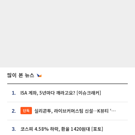
많이 본 뉴스
ISA 계좌, 5년마다 깨라고요? [이슈크래커]
1.
실리콘투, 라이브커머스팀 신설…K뷰티 ‘글로벌 판매망’ 확대[K뷰티 라방戰]
단독
2.
코스피 4.58% 하락, 환율 1420원대 [포토]
3.