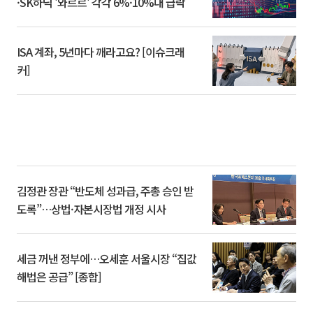
·SK하닉 '와르르' 각각 6%·10%대 급락
ISA 계좌, 5년마다 깨라고요? [이슈크래
커]
김정관 장관 “반도체 성과급, 주총 승인 받
도록”…상법·자본시장법 개정 시사
세금 꺼낸 정부에…오세훈 서울시장 “집값
해법은 공급” [종합]