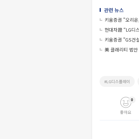
관련 뉴스
키움증권 "오리온,
현대차證 “LG디
키움증권 "GS건
美 클래리티 법안
#LG디스플레이
0
좋아요