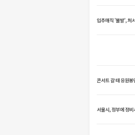
입추매직 '불발', 처
콘서트 갈 때 응원봉만
서울시, 정부에 정비사