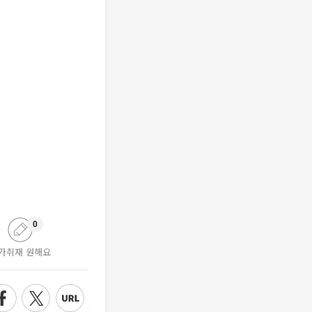
0
가취재 원해요