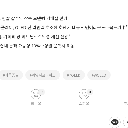
 연말 갈수록 상승 모멘텀 강해질 전망"
스플레이, OLED 전 라인업 호조에 하반기 대규모 턴어라운드…목표가↑”
설, 기회의 땅 베트남…수익성 개선 전망"
 연내 통과 가능성 13%…상원 문턱서 제동
#키움증권
#어닝서프라이즈
#POLED
#WOLED
0
0
화나요
슬퍼요
추