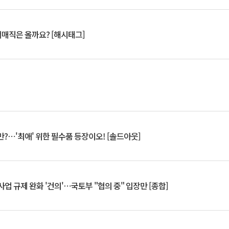
서매직은 올까요? [해시태그]
?⋯'최애' 위한 필수품 등장이오! [솔드아웃]
업 규제 완화 '건의'⋯국토부 "협의 중" 입장만 [종합]