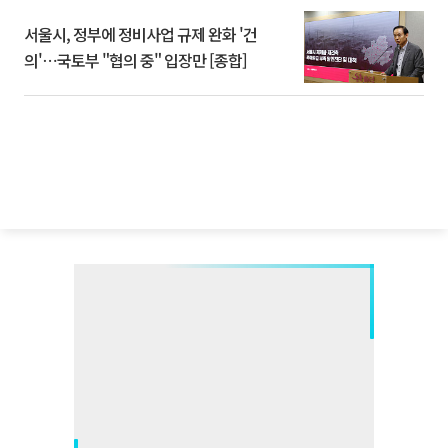
서울시, 정부에 정비사업 규제 완화 '건
의'⋯국토부 "협의 중" 입장만 [종합]