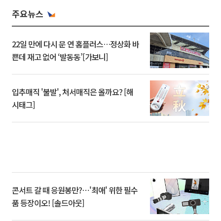
주요뉴스
22일 만에 다시 문 연 홈플러스…정상화 바
쁜데 재고 없어 ‘발동동’[가보니]
입추매직 '불발', 처서매직은 올까요? [해
시태그]
콘서트 갈 때 응원봉만?⋯'최애' 위한 필수
품 등장이오! [솔드아웃]