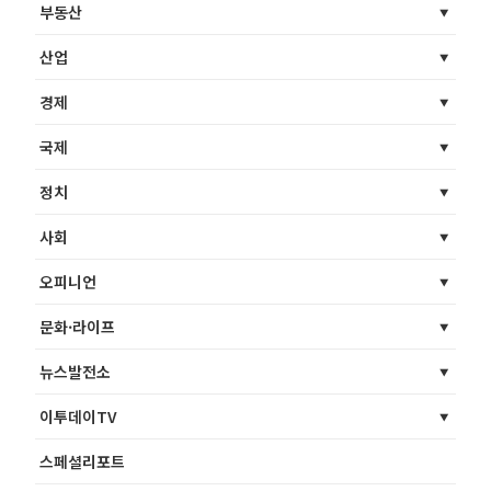
부동산
산업
경제
국제
정치
사회
오피니언
문화·라이프
뉴스발전소
이투데이TV
스페셜리포트