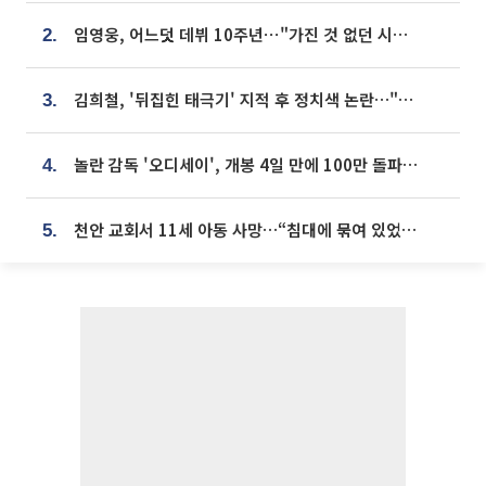
임영웅, 어느덧 데뷔 10주년⋯"가진 것 없던 시절, 내 앞엔 20명의 팬뿐"
2.
김희철, '뒤집힌 태극기' 지적 후 정치색 논란…"좌우 떠나 우리나라 국기"
3.
놀란 감독 '오디세이', 개봉 4일 만에 100만 돌파⋯'왕사남' 보다 빠르다
4.
천안 교회서 11세 아동 사망…“침대에 묶여 있었다” 진술 확보
5.