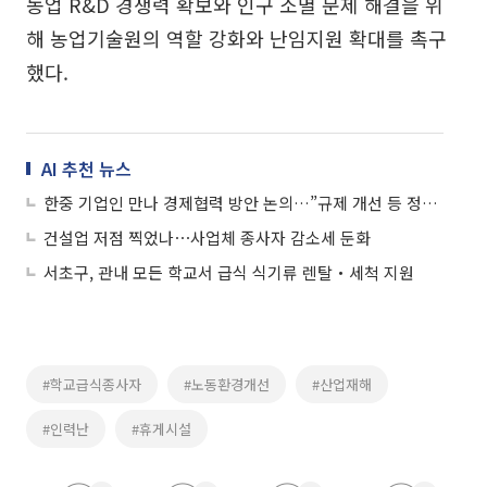
농업 R&D 경쟁력 확보와 인구 소멸 문제 해결을 위
해 농업기술원의 역할 강화와 난임지원 확대를 촉구
했다.
AI 추천 뉴스
한중 기업인 만나 경제협력 방안 논의…”규제 개선 등 정책 뒷받침돼야“
건설업 저점 찍었나⋯사업체 종사자 감소세 둔화
서초구, 관내 모든 학교서 급식 식기류 렌탈‧세척 지원
#학교급식종사자
#노동환경개선
#산업재해
#인력난
#휴게시설