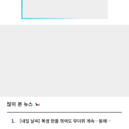
많이 본 뉴스
[내일 날씨] 폭염 한풀 꺾여도 무더위 계속⋯동해안 이틀 연속 비
1.