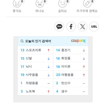
0
0
0
0
좋아요
화나요
슬퍼요
추가취재 원해요