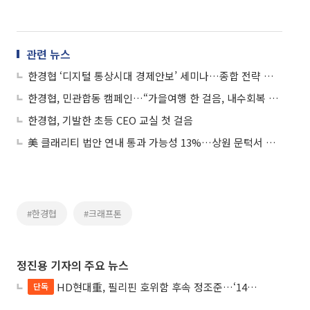
관련 뉴스
한경협 ‘디지털 통상시대 경제안보’ 세미나…종합 전략 촉구
한경협, 민관합동 캠페인…“가을여행 한 걸음, 내수회복 큰 걸음”
한경협, 기발한 초등 CEO 교실 첫 걸음
美 클래리티 법안 연내 통과 가능성 13%…상원 문턱서 제동
#한경협
#크래프톤
정진용 기자의 주요 뉴스
HD현대重, 필리핀 호위함 후속 정조준…‘14척+α’ 싹쓸이 노린다
단독