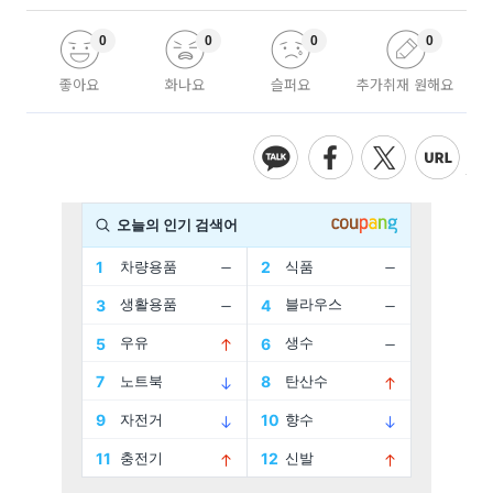
0
0
0
0
좋아요
화나요
슬퍼요
추가취재 원해요