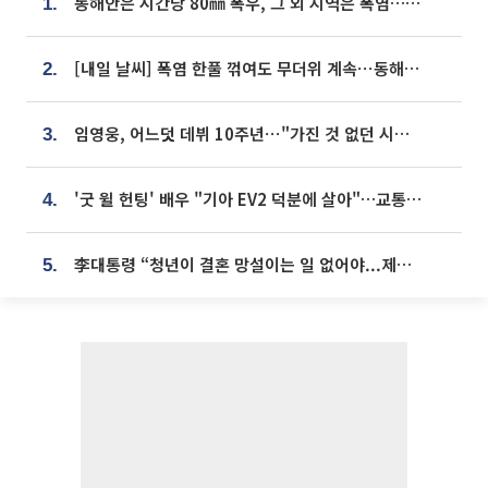
동해안은 시간당 80㎜ 폭우, 그 외 지역은 폭염…‘극과 극 날씨’
1.
[내일 날씨] 폭염 한풀 꺾여도 무더위 계속⋯동해안 이틀 연속 비
2.
임영웅, 어느덧 데뷔 10주년⋯"가진 것 없던 시절, 내 앞엔 20명의 팬뿐"
3.
'굿 윌 헌팅' 배우 "기아 EV2 덕분에 살아"…교통사고 후 안전성 극찬
4.
李대통령 “청년이 결혼 망설이는 일 없어야...제도상 불이익 조사”
5.