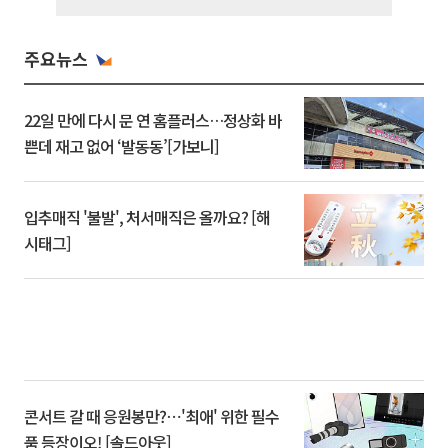
주요뉴스
22일 만에 다시 문 연 홈플러스…정상화 바
쁜데 재고 없어 ‘발동동’[가보니]
입추매직 '불발', 처서매직은 올까요? [해
시태그]
콘서트 갈 때 응원봉만?⋯'최애' 위한 필수
품 등장이오! [솔드아웃]