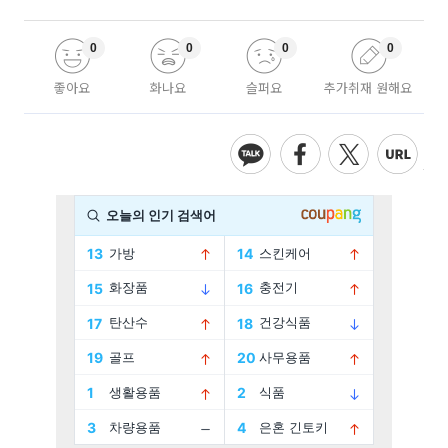
0
0
0
0
좋아요
화나요
슬퍼요
추가취재 원해요