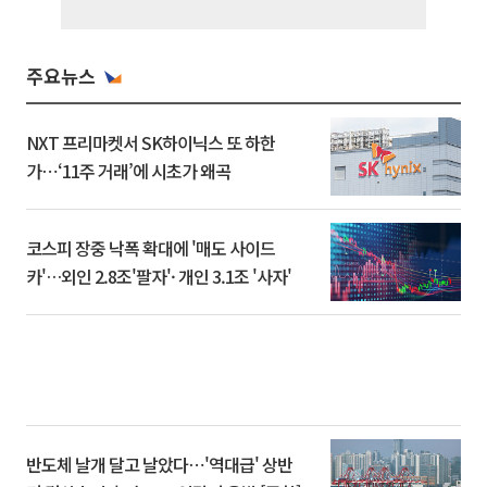
주요뉴스
NXT 프리마켓서 SK하이닉스 또 하한
가⋯‘11주 거래’에 시초가 왜곡
코스피 장중 낙폭 확대에 '매도 사이드
카'…외인 2.8조'팔자'· 개인 3.1조 '사자'
반도체 날개 달고 날았다⋯'역대급' 상반