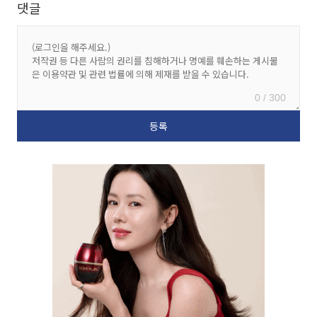
댓글
0 / 300