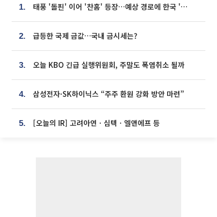
태풍 '돌핀' 이어 '찬홈' 등장…예상 경로에 한국 '한숨'
1.
급등한 국제 금값…국내 금시세는?
2.
오늘 KBO 긴급 실행위원회, 주말도 폭염취소 될까
3.
삼성전자·SK하이닉스 “주주 환원 강화 방안 마련”
4.
[오늘의 IR] 고려아연ㆍ심텍ㆍ엘앤에프 등
5.