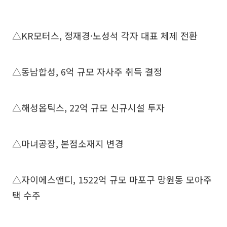
△KR모터스, 정재경·노성석 각자 대표 체제 전환
△동남합성, 6억 규모 자사주 취득 결정
△해성옵틱스, 22억 규모 신규시설 투자
△마녀공장, 본점소재지 변경
△자이에스앤디, 1522억 규모 마포구 망원동 모아주
택 수주