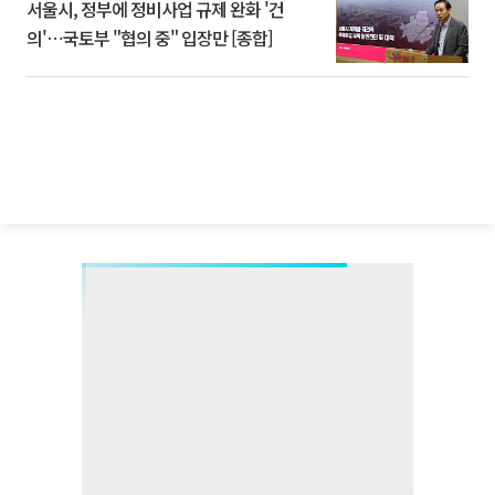
서울시, 정부에 정비사업 규제 완화 '건
의'⋯국토부 "협의 중" 입장만 [종합]