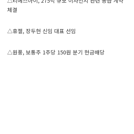
△티에스아이, 275억 규모 이차전지 관련 공급 계약
체결
△휴젤, 장두현 신임 대표 선임
△원풍, 보통주 1주당 150원 분기 현금배당