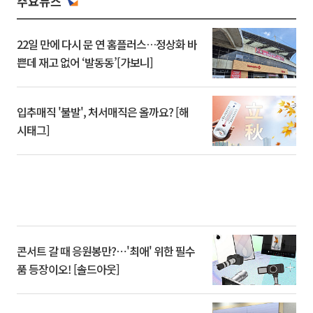
주요뉴스
22일 만에 다시 문 연 홈플러스…정상화 바
쁜데 재고 없어 ‘발동동’[가보니]
입추매직 '불발', 처서매직은 올까요? [해
시태그]
콘서트 갈 때 응원봉만?⋯'최애' 위한 필수
품 등장이오! [솔드아웃]