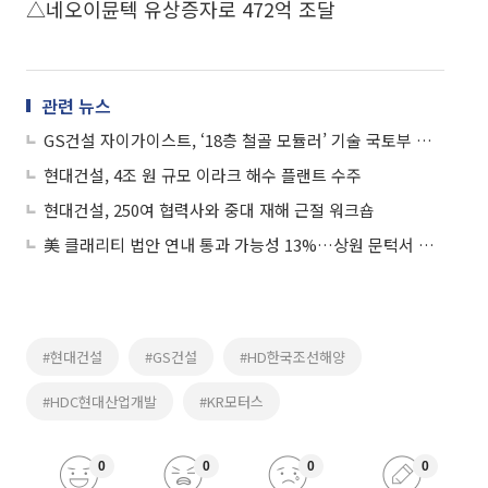
△네오이뮨텍 유상증자로 472억 조달
관련 뉴스
GS건설 자이가이스트, ‘18층 철골 모듈러’ 기술 국토부 인정 획득
현대건설, 4조 원 규모 이라크 해수 플랜트 수주
현대건설, 250여 협력사와 중대 재해 근절 워크숍
美 클래리티 법안 연내 통과 가능성 13%…상원 문턱서 제동
#현대건설
#GS건설
#HD한국조선해양
#HDC현대산업개발
#KR모터스
0
0
0
0