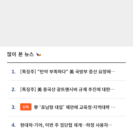
많이 본 뉴스
[특징주] “탄약 부족하다“ 美 국방부 증산 요청에⋯국내 방산주 급등세
1.
[특징주] 美 중국산 광트랜시버 규제 추진에 대한광통신 등 광통신株 강세
2.
李 ‘호남형 대입’ 제안에 교육청·지역대학 서·논술형 입시 연계 '착수'
단독
3.
현대차·기아, 이번 주 임단협 재개…하청 사용자성 재심도 ‘변수’
4.