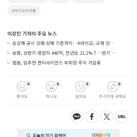
#바이오의약품
이상민 기자의 주요 뉴스
승강제·공시 강화·상폐 기준까지…K바이오, 규제 강화에 ‘삼중고’
보령, 상반기 영업익 440억, 전년比 21.1%↑…반기 역대 최대
법원, 임주현 한미사이언스 부회장 주식 가압류
0
0
0
0
좋아요
화나요
슬퍼요
추가취재 원해요