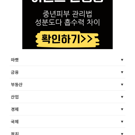
마켓
금융
부동산
산업
경제
국제
정치