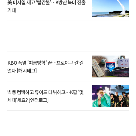
美 미사일 재고 ‘빨간불’…K방산 북미 진출
기대
KBO 폭염 '여름방학' 끝…프로야구 갈 길
멀다 [해시태그]
빅뱅 컴백하고 튜이드 데뷔하고⋯K팝 '몇
세대'세요? [엔터로그]