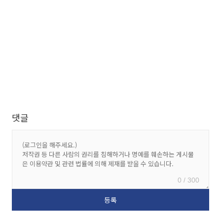
댓글
0 / 300