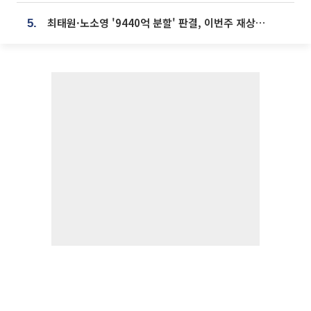
최태원·노소영 '9440억 분할' 판결, 이번주 재상고 여부 주목
5.