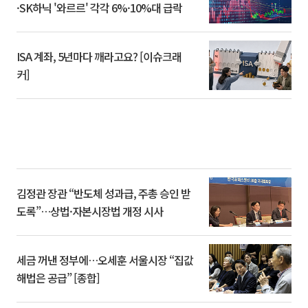
·SK하닉 '와르르' 각각 6%·10%대 급락
ISA 계좌, 5년마다 깨라고요? [이슈크래
커]
김정관 장관 “반도체 성과급, 주총 승인 받
도록”…상법·자본시장법 개정 시사
세금 꺼낸 정부에…오세훈 서울시장 “집값
해법은 공급” [종합]