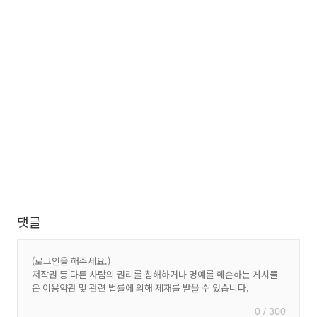
댓글
0 / 300