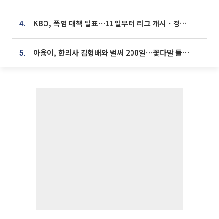
KBO, 폭염 대책 발표⋯11일부터 리그 개시ㆍ경기 오후 7시 시작
4.
아옳이, 한의사 김형배와 벌써 200일⋯꽃다발 들고 "프러포즈 아냐"
5.