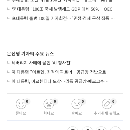
李 대통령 "100조 국채 발행해도 GDP 대비 50%…OECD 절반"
李대통령 출범 100일 기자회견…"민생·경제 구상 집중 설명"
문선영 기자의 주요 뉴스
레버리지 사태에 묻힌 ‘AI 청사진’
이 대통령 “아르헨, 최적의 파트너⋯공급망 전반으로 확대”
이 대통령, 아르헨티나 도착…리튬 공급망·메르코수르 협력 논의
0
0
0
0
좋아요
화나요
슬퍼요
추가취재 원해요