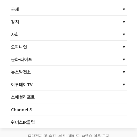
국제
정치
사회
오피니언
문화·라이프
뉴스발전소
이투데이TV
스페셜리포트
Channel 5
위너스IR클럽
무단전재 및 수집, 복사, 재배포, AI학습 이용 금지