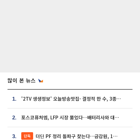
많이 본 뉴스
'2TV 생생정보' 오늘방송맛집- 결정적 한 수, 3종 메밀면! 메밀 소바 맛집 '의○○○○'
1.
포스코퓨처엠, LFP 시장 뚫었다…배터리사와 대규모 장기 공급 합의
2.
더딘 PF 정리 돌파구 찾는다…금감원, 1년 반 만에 매각설명회 재개
단독
3.