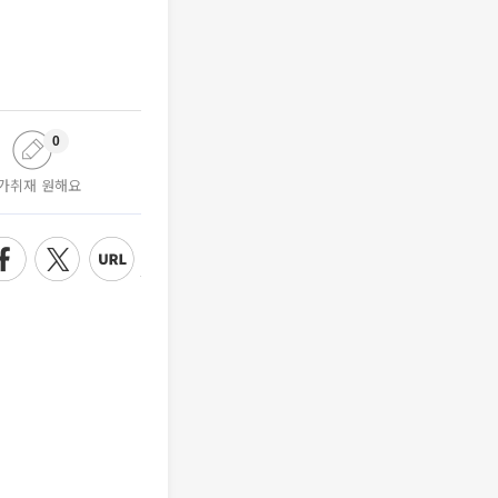
0
가취재 원해요