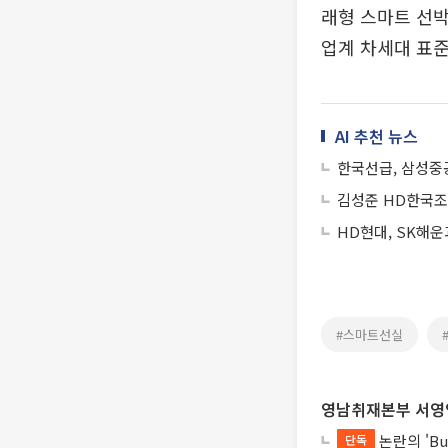
래형 스마트 선박
업계 차세대 표준
AI 추천 뉴스
한국선급, 삼성중
김성준 HD한국조
HD현대, SK해운
#스마트선실
영남취재본부 서영
논란의 'Bu
단독