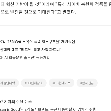
의 혁신 기반이 될 것”이라며 “특히 사이버 복원력 검증을 
으로 발전할 것으로 기대된다"고 말했다.
공업 '15MW급 부유식 풍력 하부구조물' 개념승인
선해양 대표 “베트남, 최고 사업 파트너”
과 ‘AI 화물운영 솔루션’ 공동개발
#사물인터넷
#HD현대삼호
#HD현대미포
#한국선급
인 기자의 주요 뉴스
san is Good'…8억 도시브랜드, 용산 대통령실 CI 업체가 수행