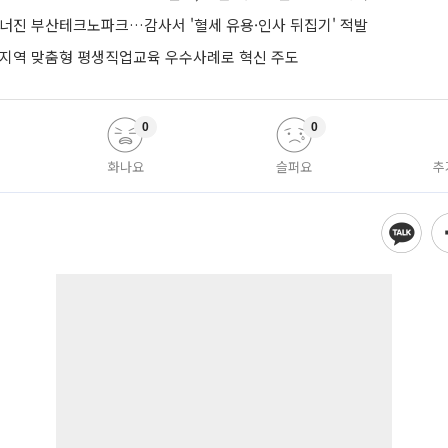
무너진 부산테크노파크…감사서 '혈세 유용·인사 뒤집기' 적발
 지역 맞춤형 평생직업교육 우수사례로 혁신 주도
0
0
화나요
슬퍼요
추