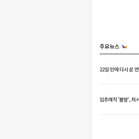
주요뉴스
22일 만에 다시 문 
입추매직 '불발', 처