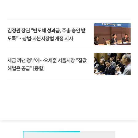
김정관 장관 “반도체 성과급, 주총 승인 받
도록”…상법·자본시장법 개정 시사
세금 꺼낸 정부에…오세훈 서울시장 “집값
해법은 공급” [종합]