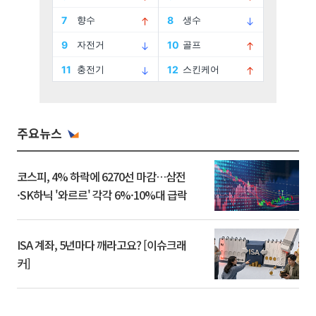
주요뉴스
코스피, 4% 하락에 6270선 마감…삼전
·SK하닉 '와르르' 각각 6%·10%대 급락
ISA 계좌, 5년마다 깨라고요? [이슈크래
커]