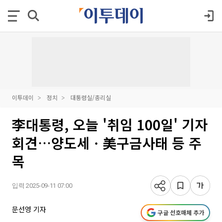
이투데이
정치
대통령실/총리실
李대통령, 오늘 '취임 100일' 기자
회견…양도세ㆍ美구금사태 등 주
목
입력 2025-09-11 07:00
문선영 기자
구글 선호매체 추가