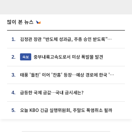
많이 본 뉴스
김정관 장관 “반도체 성과급, 주총 승인 받도록”…상법·자본시장법 개정 시사
1.
중부내륙고속도로서 미상 폭발물 발견
속보
2.
태풍 '돌핀' 이어 '찬홈' 등장…예상 경로에 한국 '한숨'
3.
급등한 국제 금값…국내 금시세는?
4.
오늘 KBO 긴급 실행위원회, 주말도 폭염취소 될까
5.