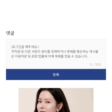
댓글
0 / 300