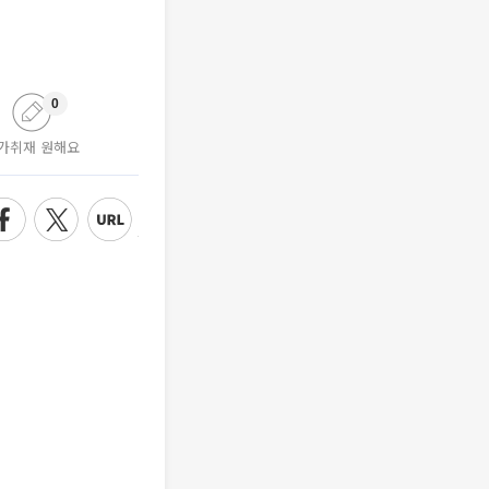
0
가취재 원해요