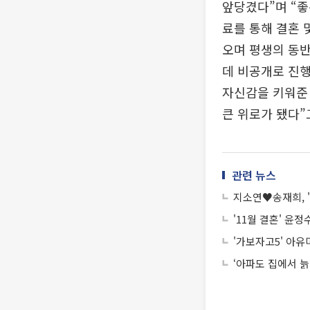
앞당겼다”며 “좋
료를 통해 결혼 
오며 평생의 동반
데 비공개로 진행
자신감을 키워준 
큰 위로가 됐다”
관련 뉴스
지소연♥송재희, 
'11월 결혼' 윤
'가보자고5' 아유
‘아파도 집에서 늙