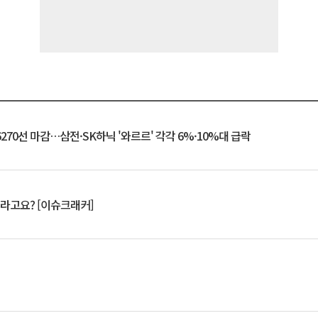
6270선 마감…삼전·SK하닉 '와르르' 각각 6%·10%대 급락
 깨라고요? [이슈크래커]