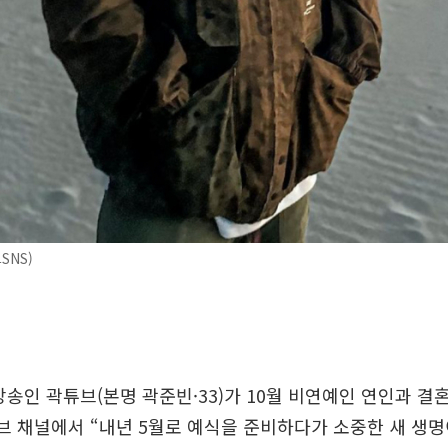
SNS)
방송인 곽튜브(본명 곽준빈·33)가 10월 비연예인 연인과 결
브 채널에서 “내년 5월로 예식을 준비하다가 소중한 새 생