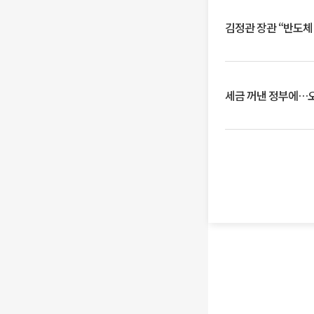
김정관 장관 “반도체
세금 꺼낸 정부에…오