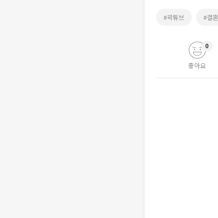
#곽튜브
#결
0
좋아요