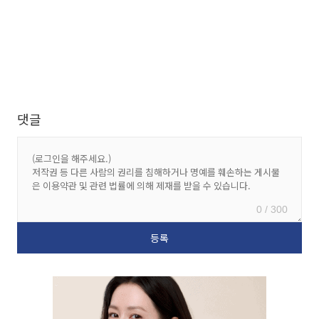
댓글
0 / 300