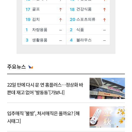
주요뉴스
22일 만에 다시 문 연 홈플러스…정상화 바
쁜데 재고 없어 ‘발동동’[가보니]
입추매직 '불발', 처서매직은 올까요? [해
시태그]