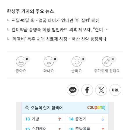
한성주 기자의 주요 뉴스
귀밑·턱밑 혹…얼굴 마비가 있다면 ‘이 질병’ 의심
한미약품 송영숙 회장 법인카드 의혹 제보자, “한미 잘 되기 바라는 마음”
‘레켐비’ 독주 치매 치료제 시장…국산 신약 등장하나
0
0
0
0
좋아요
화나요
슬퍼요
추가취재 원해요