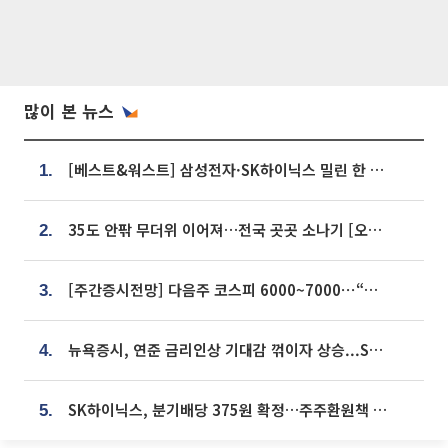
많이 본 뉴스
[베스트&워스트] 삼성전자·SK하이닉스 밀린 한 주…상상인증권은 85% 급등
1.
35도 안팎 무더위 이어져…전국 곳곳 소나기 [오늘 날씨]
2.
[주간증시전망] 다음주 코스피 6000~7000⋯“外人 수급은 정책이 변수”
3.
뉴욕증시, 연준 금리인상 기대감 꺾이자 상승...S&P500 사상 최고치 [종합]
4.
SK하이닉스, 분기배당 375원 확정…주주환원책 9월로 앞당겨 발표
5.