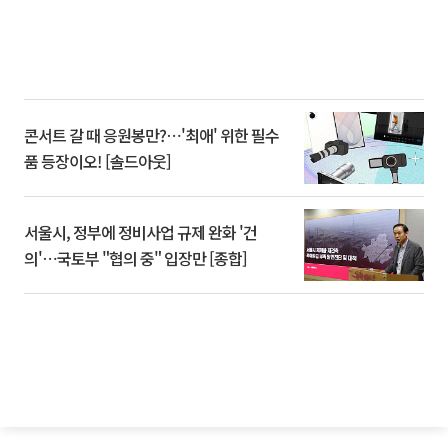
콘서트 갈 때 응원봉만?⋯'최애' 위한 필수
품 등장이오! [솔드아웃]
서울시, 정부에 정비사업 규제 완화 '건
의'⋯국토부 "협의 중" 입장만 [종합]