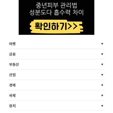
마켓
금융
부동산
산업
경제
국제
정치