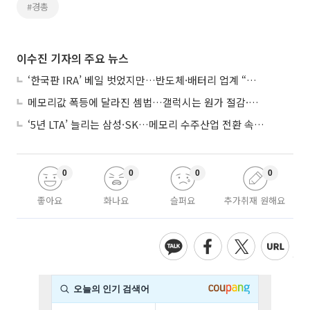
#경총
이수진 기자의 주요 뉴스
‘한국판 IRA’ 베일 벗었지만…반도체·배터리 업계 “시행령이 관건”
메모리값 폭등에 달라진 셈법…갤럭시는 원가 절감·아이폰은 서비스 확대
‘5년 LTA’ 늘리는 삼성·SK…메모리 수주산업 전환 속 다른 셈법
0
0
0
0
좋아요
화나요
슬퍼요
추가취재 원해요