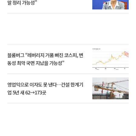
말 정리 가능성”
블룸버그 “레버리지 거품 빠진 코스피, 변
동성 최악 국면 지났을 가능성”
영업익으로 이자도 못 낸다…건설 한계기
업 5년 새 62→173곳