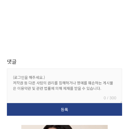
댓글
0 / 300