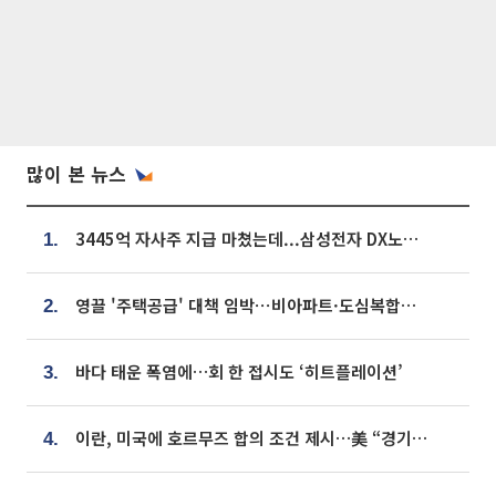
많이 본 뉴스
3445억 자사주 지급 마쳤는데...삼성전자 DX노조, 뒤늦은 '떼쓰기 집회'
1.
영끌 '주택공급' 대책 임박⋯비아파트·도심복합까지 총동원
2.
바다 태운 폭염에…회 한 접시도 ‘히트플레이션’
3.
이란, 미국에 호르무즈 합의 조건 제시…美 “경기 아직 안 끝나” [종합]
4.