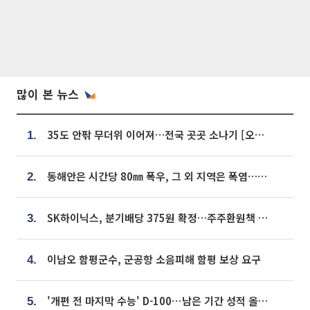
많이 본 뉴스
35도 안팎 무더위 이어져…전국 곳곳 소나기 [오늘 날씨]
1.
동해안은 시간당 80㎜ 폭우, 그 외 지역은 폭염…‘극과 극 날씨’
2.
SK하이닉스, 분기배당 375원 확정…주주환원책 9월로 앞당겨 발표
3.
이남오 함평군수, 군공항 소음피해 함평 보상 요구
4.
'개편 전 마지막 수능' D-100⋯남은 기간 성적 올릴 전략은
5.