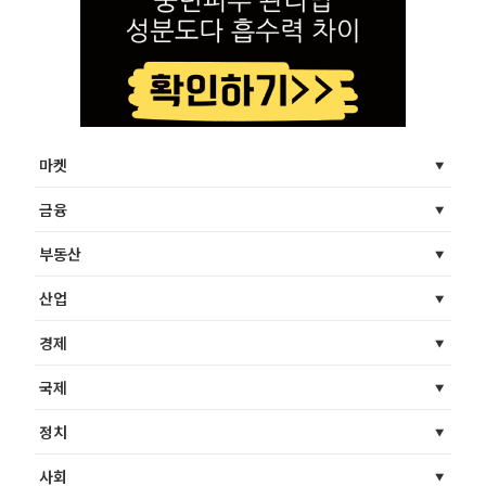
마켓
금융
부동산
산업
경제
국제
정치
사회