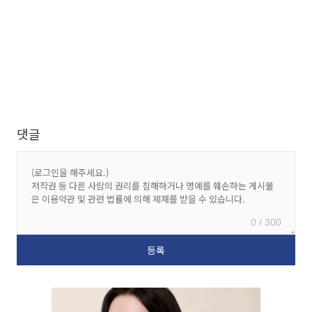
댓글
0 / 300