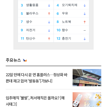
주요뉴스
22일 만에 다시 문 연 홈플러스…정상화 바
쁜데 재고 없어 ‘발동동’[가보니]
입추매직 '불발', 처서매직은 올까요? [해
시태그]