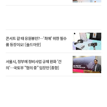
콘서트 갈 때 응원봉만?⋯'최애' 위한 필수
품 등장이오! [솔드아웃]
서울시, 정부에 정비사업 규제 완화 '건
의'⋯국토부 "협의 중" 입장만 [종합]