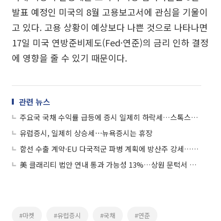
발표 예정인 미국의 8월 고용보고서에 관심을 기울이
고 있다. 고용 상황이 예상보다 나쁜 것으로 나타나면
17일 미국 연방준비제도(Fed·연준)의 금리 인하 결정
에 영향을 줄 수 있기 때문이다.
관련 뉴스
주요국 국채 수익률 급등에 증시 일제히 하락세…스톡스600 1.50%↓
유럽증시, 일제히 상승세⋯뉴욕증시는 휴장
함선 수출 계약·EU 다국적군 파병 계획에 방산주 강세…스톡스600 0.23%↑
美 클래리티 법안 연내 통과 가능성 13%…상원 문턱서 제동
#마켓
#유럽증시
#국채
#연준