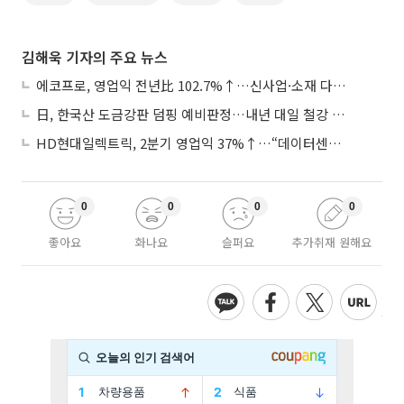
김해욱 기자의 주요 뉴스
에코프로, 영업익 전년比 102.7%↑…신사업·소재 다각화 박차
日, 한국산 도금강판 덤핑 예비판정…내년 대일 철강 수출 ‘빨간불’
HD현대일렉트릭, 2분기 영업익 37%↑…“데이터센터 사업, 새로운 성장 축”
0
0
0
0
좋아요
화나요
슬퍼요
추가취재 원해요