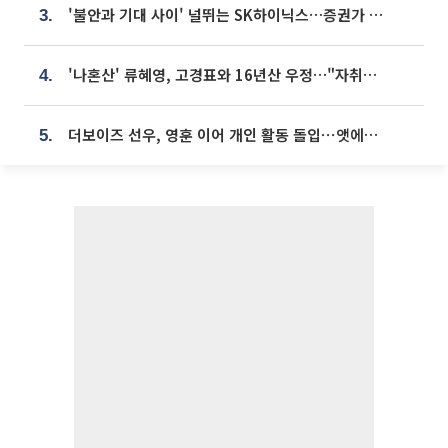
'불안과 기대 사이' 널뛰는 SK하이닉스…증권가 "HBM4·LTA 기반 펀터멘털 견고"
3.
'나혼산' 류혜영, 고경표와 16년산 우정…"자취방서 부모님과 마주쳐"
4.
더보이즈 선우, 영훈 이어 개인 활동 돌입⋯앳에어리어와 전속계약
5.