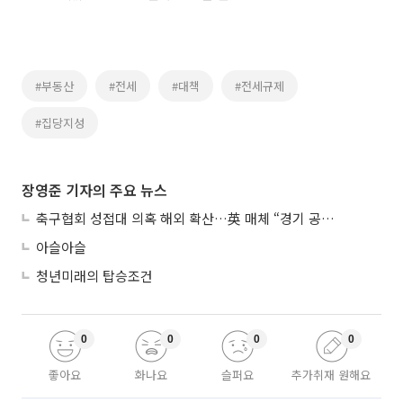
#부동산
#전세
#대책
#전세규제
#집당지성
장영준 기자의 주요 뉴스
축구협회 성접대 의혹 해외 확산…英 매체 “경기 공정성 의문”
아슬아슬
청년미래의 탑승조건
0
0
0
0
좋아요
화나요
슬퍼요
추가취재 원해요