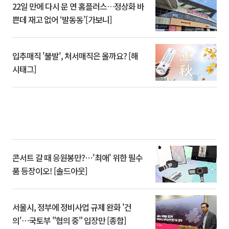
22일 만에 다시 문 연 홈플러스…정상화 바
쁜데 재고 없어 ‘발동동’[가보니]
입추매직 '불발', 처서매직은 올까요? [해
시태그]
콘서트 갈 때 응원봉만?⋯'최애' 위한 필수
품 등장이오! [솔드아웃]
서울시, 정부에 정비사업 규제 완화 '건
의'⋯국토부 "협의 중" 입장만 [종합]