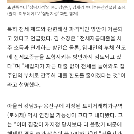
▲왼쪽부터 '집땅지성'의 MC 김인만, 김제경 투미부동산컨설팅 소장.
(출쳐=이투데이TV '집땅지성' 화면 캡처)
특히 전세 제도와 관련해선 파격적인 방안이 거론되
고 있다고 언급했다. 김 소장은 “전세자금대출을 차
주 소득과 연계하는 방안은 물론, 임대인의 부채 한도
에 전세보증금을 포함시키는 방안까지 검토되고 있
다”며 “세입자가 자금 대출 없이 전세를 들어와도 집
주인의 부채로 간주해 대출 한도를 줄이겠다는 것”이
라고 설명했다.
아울러 강남3구·용산구에 지정된 토지거래허가구역
(토허제) 역시 연장될 가능성이 크다고 내다봤다. 그
는 “이미 집값이 재지정 당시보다 더 올랐기 때문에
해제할 경우 추가 상승이 불가피하다”며 “서울시가