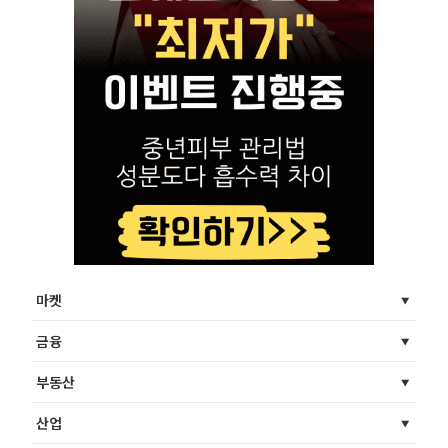
마켓
금융
부동산
산업