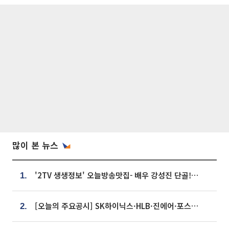
많이 본 뉴스
'2TV 생생정보' 오늘방송맛집- 배우 강성진 단골! 쌀국수ㆍ푸팟퐁 커리 맛집 '블○○○'
1.
[오늘의 주요공시] SK하이닉스·HLB·진에어·포스코홀딩스·네이버·대우건설 등
2.