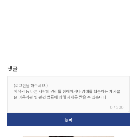
댓글
0 / 300