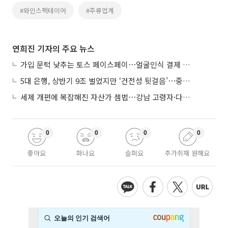
#와인스펙테이어
#주류업계
연희진 기자의 주요 뉴스
가입 문턱 낮추는 토스 페이스페이⋯얼굴인식 결제 확산 속도낸다
5대 은행, 상반기 9조 벌었지만 ‘건전성 뒷걸음’⋯중기대출 문턱 높아지나
세제 개편에 복잡해진 자산가 셈법⋯강남 고령자·다주택자 ‘자산재편 고심’
0
0
0
0
좋아요
화나요
슬퍼요
추가취재 원해요