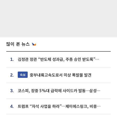
많이 본 뉴스
김정관 장관 “반도체 성과급, 주총 승인 받도록”…상법·자본시장법 개정 시사
1.
중부내륙고속도로서 미상 폭발물 발견
속보
2.
코스피, 장중 5%대 급락에 사이드카 발동…삼성·SK 동반 폭락
3.
트럼프 “자석 사업을 하라”…제이에스링크, 비중국 영구자석 공급망 구축 속도
4.