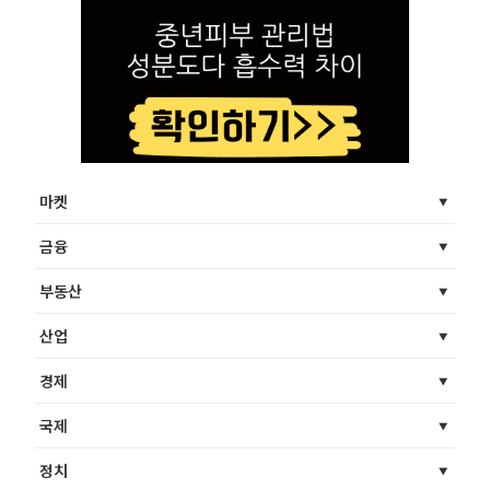
마켓
금융
부동산
산업
경제
국제
정치