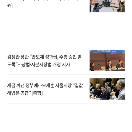
커]
김정관 장관 “반도체 성과급, 주총 승인 받
도록”…상법·자본시장법 개정 시사
세금 꺼낸 정부에…오세훈 서울시장 “집값
해법은 공급” [종합]