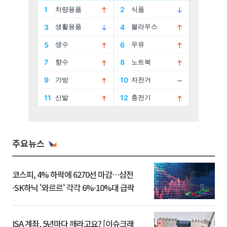
주요뉴스
코스피, 4% 하락에 6270선 마감…삼전
·SK하닉 '와르르' 각각 6%·10%대 급락
ISA 계좌, 5년마다 깨라고요? [이슈크래