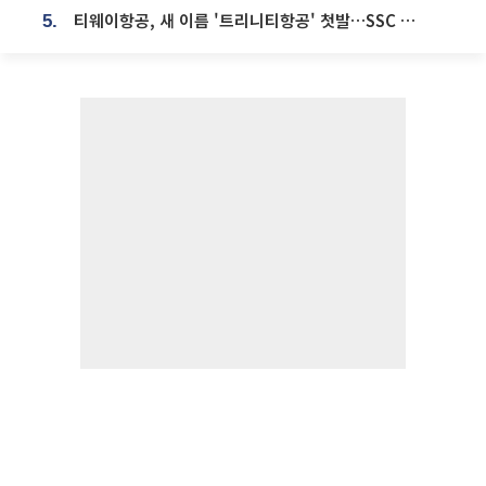
티웨이항공, 새 이름 '트리니티항공' 첫발…SSC 전략 본격화
5.