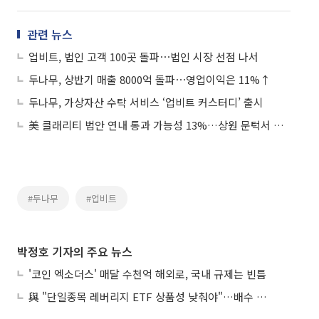
관련 뉴스
업비트, 법인 고객 100곳 돌파⋯법인 시장 선점 나서
두나무, 상반기 매출 8000억 돌파⋯영업이익은 11%↑
두나무, 가상자산 수탁 서비스 ‘업비트 커스터디’ 출시
美 클래리티 법안 연내 통과 가능성 13%…상원 문턱서 제동
#두나무
#업비트
박정호 기자의 주요 뉴스
'코인 엑소더스' 매달 수천억 해외로, 국내 규제는 빈틈
與 "단일종목 레버리지 ETF 상품성 낮춰야"…배수 조정안도 거론