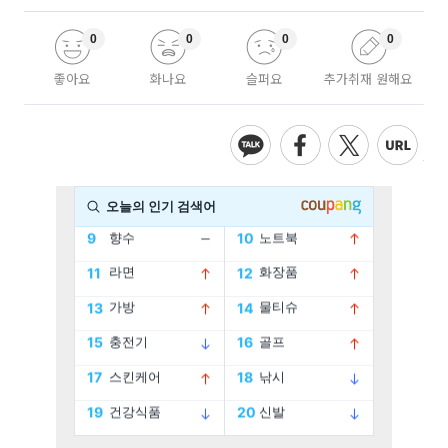
0
0
0
0
좋아요
화나요
슬퍼요
추가취재 원해요