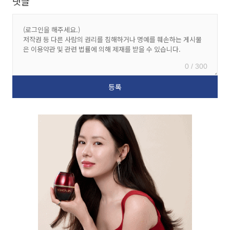
댓글
0 / 300