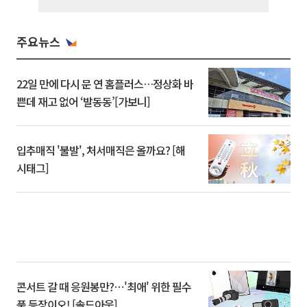
주요뉴스
22일 만에 다시 문 연 홈플러스…정상화 바
쁜데 재고 없어 ‘발동동’[가보니]
입추매직 '불발', 처서매직은 올까요? [해
시태그]
콘서트 갈 때 응원봉만?⋯'최애' 위한 필수
품 등장이오! [솔드아웃]