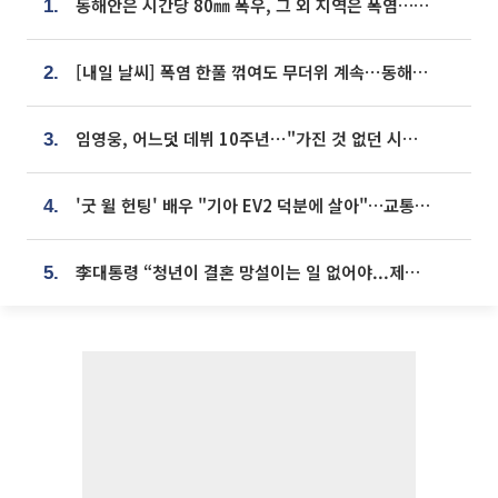
동해안은 시간당 80㎜ 폭우, 그 외 지역은 폭염…‘극과 극 날씨’
1.
[내일 날씨] 폭염 한풀 꺾여도 무더위 계속⋯동해안 이틀 연속 비
2.
임영웅, 어느덧 데뷔 10주년⋯"가진 것 없던 시절, 내 앞엔 20명의 팬뿐"
3.
'굿 윌 헌팅' 배우 "기아 EV2 덕분에 살아"…교통사고 후 안전성 극찬
4.
李대통령 “청년이 결혼 망설이는 일 없어야...제도상 불이익 조사”
5.