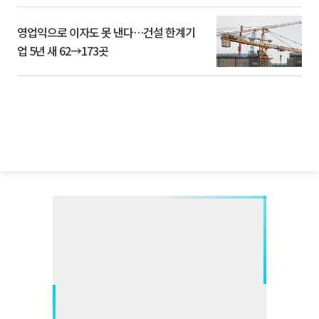
영업익으로 이자도 못 낸다…건설 한계기
업 5년 새 62→173곳