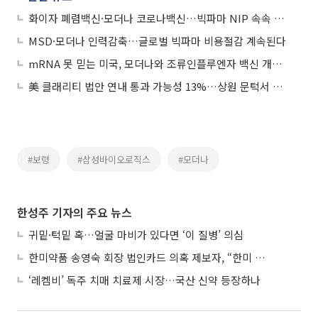
화이자 폐렴백신·모더나 코로나백신…빅파마 NIP 속속 확대
MSD·모더나 인력감축…글로벌 빅파마 비용절감 계속된다
mRNA 못 믿는 미국, 모더나와 조류인플루엔자 백신 개발 계약 해지
美 클래리티 법안 연내 통과 가능성 13%…상원 문턱서 제동
#보령
#삼성바이오로직스
#모더나
한성주 기자의 주요 뉴스
귀밑·턱밑 혹…얼굴 마비가 있다면 ‘이 질병’ 의심
한미약품 송영숙 회장 법인카드 의혹 제보자, “한미 잘 되기 바라는 마음”
‘레켐비’ 독주 치매 치료제 시장…국산 신약 등장하나