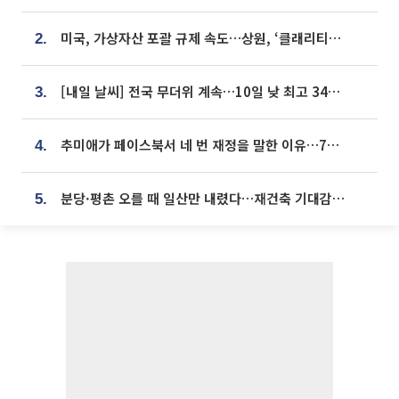
미국, 가상자산 포괄 규제 속도…상원, ‘클래리티법’ 9월 절차투표 추진
2.
[내일 날씨] 전국 무더위 계속…10일 낮 최고 34도 육박
3.
추미애가 페이스북서 네 번 재정을 말한 이유…7700억 추경 열쇠는 도의회에
4.
분당·평촌 오를 때 일산만 내렸다…재건축 기대감도 ‘무색’
5.