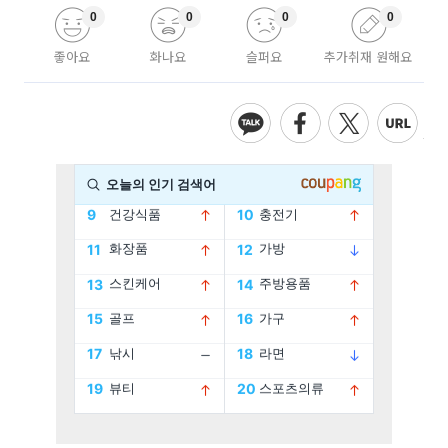
0
0
0
0
좋아요
화나요
슬퍼요
추가취재 원해요