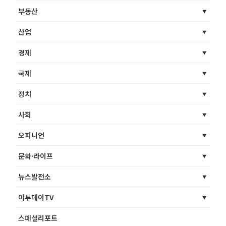
부동산
산업
경제
국제
정치
사회
오피니언
문화·라이프
뉴스발전소
이투데이TV
스페셜리포트