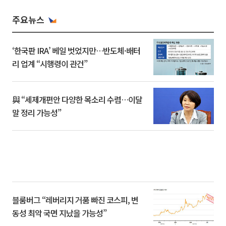
주요뉴스
‘한국판 IRA’ 베일 벗었지만…반도체·배터
리 업계 “시행령이 관건”
與 “세제개편안 다양한 목소리 수렴…이달
말 정리 가능성”
블룸버그 “레버리지 거품 빠진 코스피, 변
동성 최악 국면 지났을 가능성”