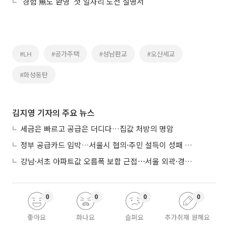
‘경험 無도 환영’ 첫 일자리 도전 설명서
#LH
#공가주택
#성남판교
#오산세교
#화성동탄
김지영 기자의 주요 뉴스
세금은 빠르고 공급은 더디다…집값 처방의 명암
정부 공급카드 임박…서울시 협의·주민 설득이 성패 가른다
강남·서초 아파트값 오름폭 보합 근접⋯서울 외곽·경기 남부 중심 매수세
0
0
0
0
좋아요
화나요
슬퍼요
추가취재 원해요