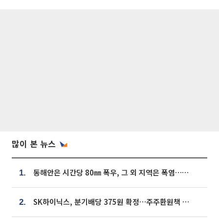
많이 본 뉴스
동해안은 시간당 80㎜ 폭우, 그 외 지역은 폭염…‘극과 극 날씨’
1.
SK하이닉스, 분기배당 375원 확정…주주환원책 9월로 앞당겨 발표
2.