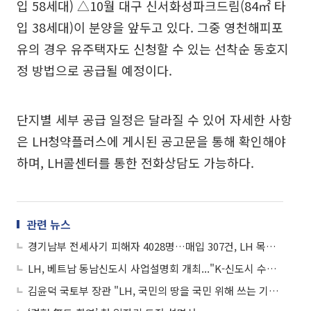
입 58세대) △10월 대구 신서화성파크드림(84㎡ 타
입 38세대)이 분양을 앞두고 있다. 그중 영천해피포
유의 경우 유주택자도 신청할 수 있는 선착순 동호지
정 방법으로 공급될 예정이다.
단지별 세부 공급 일정은 달라질 수 있어 자세한 사항
은 LH청약플러스에 게시된 공고문을 통해 확인해야
하며, LH콜센터를 통한 전화상담도 가능하다.
관련 뉴스
경기남부 전세사기 피해자 4028명…매입 307건, LH 목표와 괴리 심각
LH, 베트남 동남신도시 사업설명회 개최..."K-신도시 수출 첫 사례"
김윤덕 국토부 장관 "LH, 국민의 땅을 국민 위해 쓰는 기관으로 거듭나야"