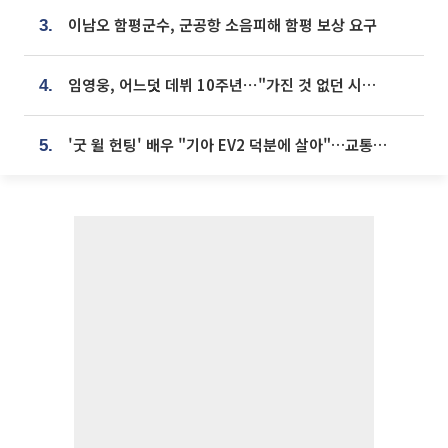
이남오 함평군수, 군공항 소음피해 함평 보상 요구
3.
임영웅, 어느덧 데뷔 10주년⋯"가진 것 없던 시절, 내 앞엔 20명의 팬뿐"
4.
'굿 윌 헌팅' 배우 "기아 EV2 덕분에 살아"…교통사고 후 안전성 극찬
5.