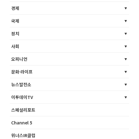
경제
국제
정치
사회
오피니언
문화·라이프
뉴스발전소
이투데이TV
스페셜리포트
Channel 5
위너스IR클럽