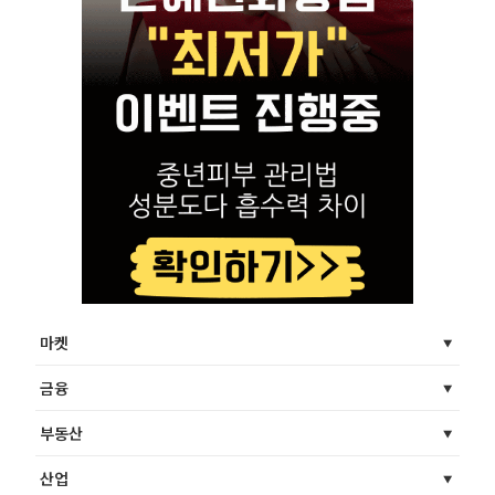
마켓
금융
부동산
산업