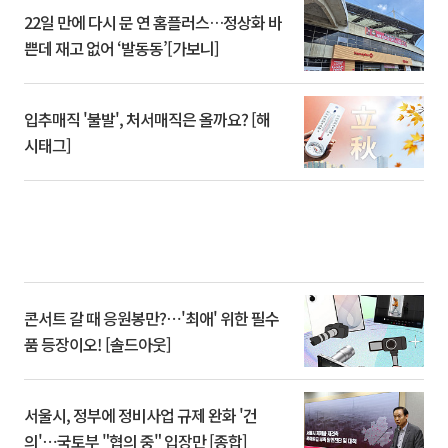
22일 만에 다시 문 연 홈플러스…정상화 바
쁜데 재고 없어 ‘발동동’[가보니]
입추매직 '불발', 처서매직은 올까요? [해
시태그]
콘서트 갈 때 응원봉만?⋯'최애' 위한 필수
품 등장이오! [솔드아웃]
서울시, 정부에 정비사업 규제 완화 '건
의'⋯국토부 "협의 중" 입장만 [종합]