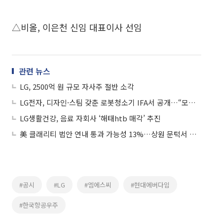
△비올, 이은천 신임 대표이사 선임
관련 뉴스
LG, 2500억 원 규모 자사주 절반 소각
LG전자, 디자인·스팀 갖춘 로봇청소기 IFA서 공개…“모습 감추고 성능↑”
LG생활건강, 음료 자회사 ‘해태htb 매각’ 추진
美 클래리티 법안 연내 통과 가능성 13%…상원 문턱서 제동
#공시
#LG
#엠에스씨
#현대에버다임
#한국항공우주