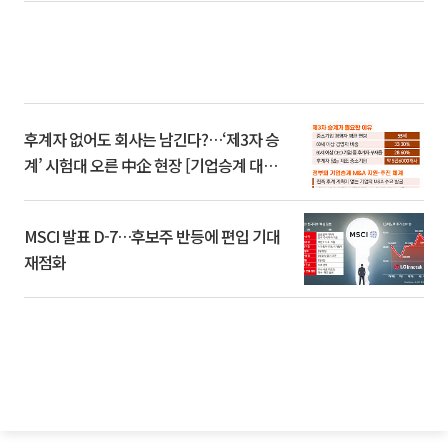
후계자 없어도 회사는 남긴다?…‘제3자 승
계’ 시험대 오른 中企 현장 [기업승계 대전
환]
MSCI 발표 D-7…후보주 반등에 편입 기대
재점화