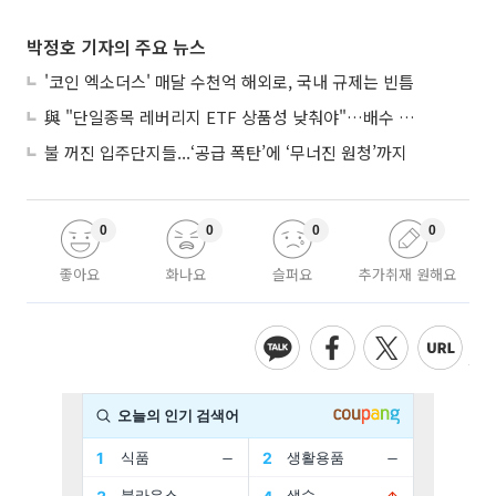
박정호 기자의 주요 뉴스
'코인 엑소더스' 매달 수천억 해외로, 국내 규제는 빈틈
與 "단일종목 레버리지 ETF 상품성 낮춰야"…배수 조정안도 거론
불 꺼진 입주단지들...‘공급 폭탄’에 ‘무너진 원청’까지
0
0
0
0
좋아요
화나요
슬퍼요
추가취재 원해요