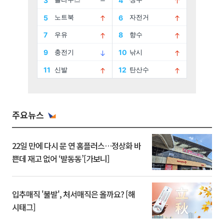
주요뉴스
22일 만에 다시 문 연 홈플러스…정상화 바
쁜데 재고 없어 ‘발동동’[가보니]
입추매직 '불발', 처서매직은 올까요? [해
시태그]