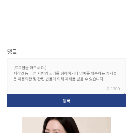
댓글
0 / 300