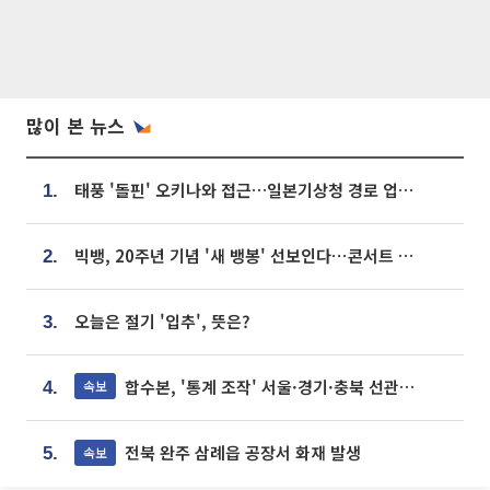
많이 본 뉴스
태풍 '돌핀' 오키나와 접근…일본기상청 경로 업데이트
1.
빅뱅, 20주년 기념 '새 뱅봉' 선보인다⋯콘서트 앞두고 팝업 개최
2.
오늘은 절기 '입추', 뜻은?
3.
합수본, '통계 조작' 서울·경기·충북 선관위 등 추가 압수수색
속보
4.
전북 완주 삼례읍 공장서 화재 발생
속보
5.