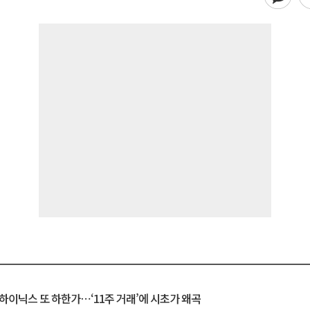
K하이닉스 또 하한가⋯‘11주 거래’에 시초가 왜곡