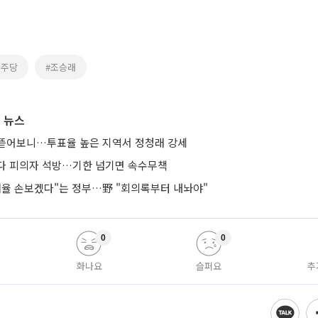
민주당
#조승래
 뉴스
뜯어보니…투표율 높은 지역서 정청래 강세
다 피의자 석방…기한 넘기면 속수무책
 배율 손보겠다"는 정부…野 "회의록부터 내놔야"
0
0
화나요
슬퍼요
추