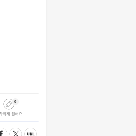
0
가취재 원해요