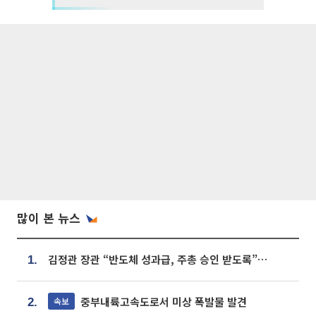
많이 본 뉴스
김정관 장관 “반도체 성과급, 주총 승인 받도록”…상법·자본시장법 개정 시사
1.
중부내륙고속도로서 미상 폭발물 발견
속보
2.