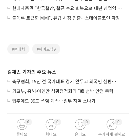
현대차증권 "한국철강, 철근 수요 회복으로 내년 영업익 흑자전환 예상"
블랙록 토큰화 MMF, 유럽 시장 진출∙∙∙스테이블코인 확장
#현대차
#아이오닉9
김채빈 기자의 주요 뉴스
축구협회, 15년 전 국가대표 경기 앞두고 외국인 심판에 ‘성접대’
외교부, 홍해·아덴만 상황점검회의 "韓 선박 안전 총력“
입추에도 39도 폭염 계속…일부 지역 소나기
0
0
0
0
좋아요
화나요
슬퍼요
추가취재 원해요