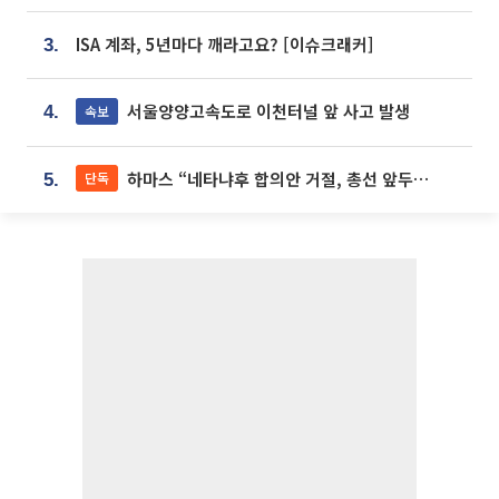
ISA 계좌, 5년마다 깨라고요? [이슈크래커]
3.
서울양양고속도로 이천터널 앞 사고 발생
속보
4.
하마스 “네타냐후 합의안 거절, 총선 앞두고 시간 끌기”
단독
5.