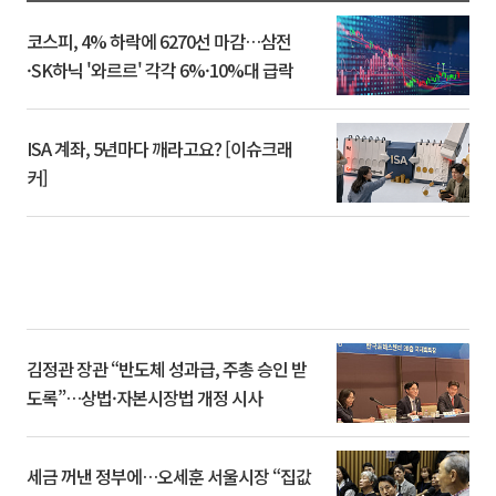
코스피, 4% 하락에 6270선 마감…삼전
·SK하닉 '와르르' 각각 6%·10%대 급락
ISA 계좌, 5년마다 깨라고요? [이슈크래
커]
김정관 장관 “반도체 성과급, 주총 승인 받
도록”…상법·자본시장법 개정 시사
세금 꺼낸 정부에…오세훈 서울시장 “집값