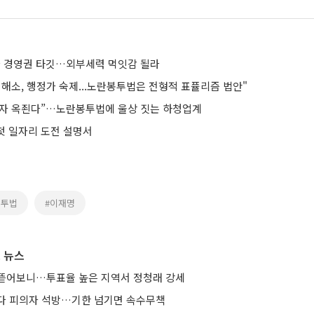
企 경영권 타깃…외부세력 먹잇감 될라
해소, 행정가 숙제...노란봉투법은 전형적 표퓰리즘 법안"
자 옥죈다”…노란봉투법에 울상 짓는 하청업계
 첫 일자리 도전 설명서
봉투법
#이재명
 뉴스
뜯어보니…투표율 높은 지역서 정청래 강세
다 피의자 석방…기한 넘기면 속수무책