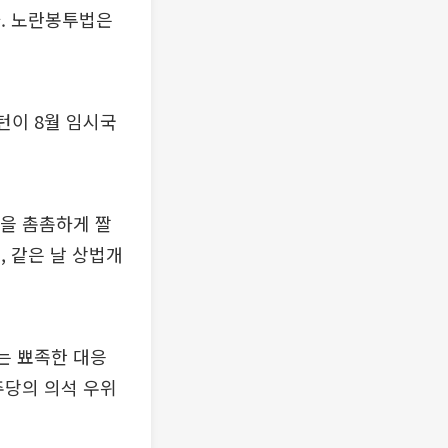
다. 노란봉투법은
턴이 8월 임시국
을 촘촘하게 짤
결, 같은 날 상법개
는 뾰족한 대응
주당의 의석 우위