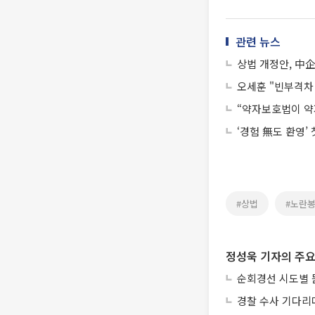
관련 뉴스
상법 개정안, 中
오세훈 "빈부격차 
“약자보호법이 약
‘경험 無도 환영’
#상법
#노란
정성욱 기자의 주요
순회경선 시도별 
경찰 수사 기다리