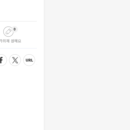
0
가취재 원해요