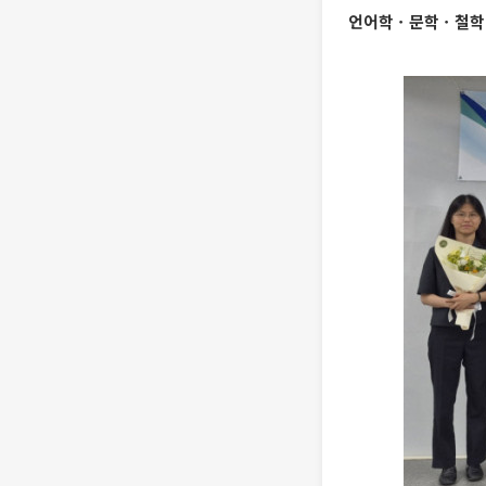
언어학ㆍ문학ㆍ철학 등