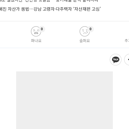
해진 자산가 셈법⋯강남 고령자·다주택자 ‘자산재편 고심’
0
0
화나요
슬퍼요
추