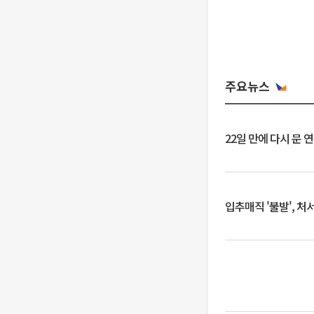
주요뉴스
22일 만에 다시 문 
입추매직 '불발', 처