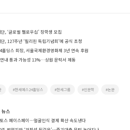
단, ‘글로벌 펠로우십’ 장학생 모집
, 127주년 ‘필리핀 독립기념회’에 공식 초청
4홀딩스 회장, 서울국제환경영화제 3년 연속 후원
 연내 통과 가능성 13%…상원 문턱서 제동
단
#한세예스24홀딩스
#한세그룹
#인문학
#논문
 뉴스
 토스 페이스페이⋯얼굴인식 결제 확산 속도낸다
 9조 벌었지만 ‘건전성 뒷걸음’⋯중기대출 문턱 높아지나