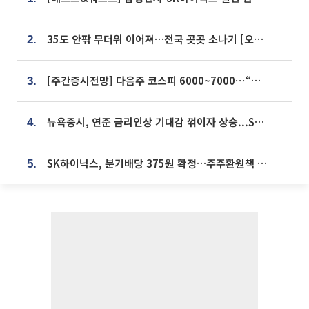
35도 안팎 무더위 이어져…전국 곳곳 소나기 [오늘 날씨]
2.
[주간증시전망] 다음주 코스피 6000~7000⋯“外人 수급은 정책이 변수”
3.
뉴욕증시, 연준 금리인상 기대감 꺾이자 상승...S&P500 사상 최고치 [종합]
4.
SK하이닉스, 분기배당 375원 확정…주주환원책 9월로 앞당겨 발표
5.