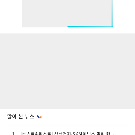
많이 본 뉴스
[베스트&워스트] 삼성전자·SK하이닉스 밀린 한 주…상상인증권은 85% 급등
1.