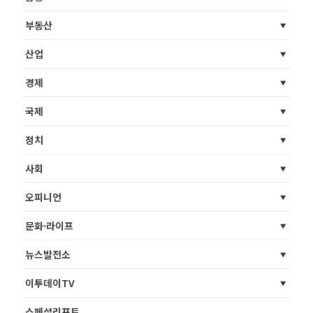
부동산
산업
경제
국제
정치
사회
오피니언
문화·라이프
뉴스발전소
이투데이TV
스페셜리포트