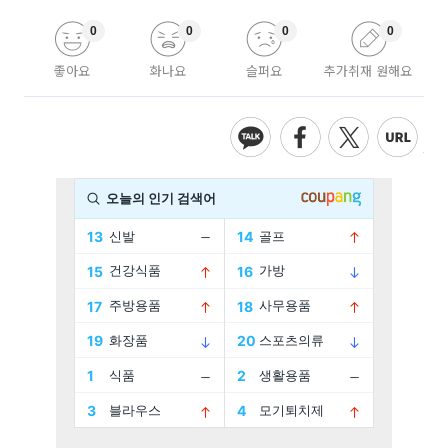
0
0
0
0
좋아요
화나요
슬퍼요
추가취재 원해요