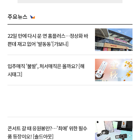
주요뉴스
22일 만에 다시 문 연 홈플러스…정상화 바
쁜데 재고 없어 ‘발동동’[가보니]
입추매직 '불발', 처서매직은 올까요? [해
시태그]
콘서트 갈 때 응원봉만?⋯'최애' 위한 필수
품 등장이오! [솔드아웃]