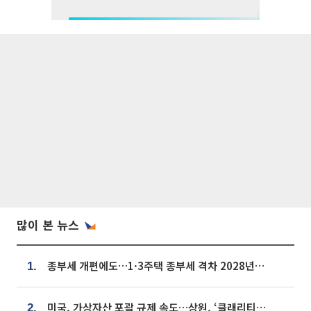
많이 본 뉴스
종부세 개편에도…1·3주택 종부세 격차 2028년부터 확대
1.
미국, 가상자산 포괄 규제 속도…상원, ‘클래리티법’ 9월 절차투표 추진
2.