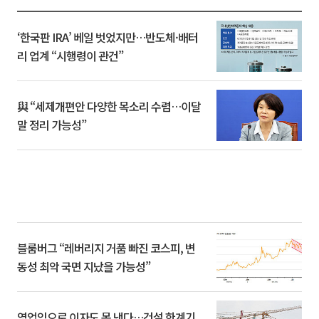
‘한국판 IRA’ 베일 벗었지만…반도체·배터
리 업계 “시행령이 관건”
與 “세제개편안 다양한 목소리 수렴…이달
말 정리 가능성”
블룸버그 “레버리지 거품 빠진 코스피, 변
동성 최악 국면 지났을 가능성”
영업익으로 이자도 못 낸다…건설 한계기