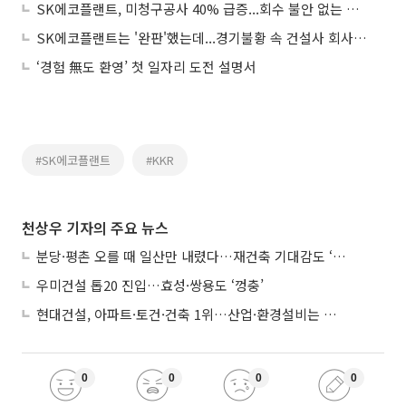
SK에코플랜트, 미청구공사 40% 급증...회수 불안 없는 이유
SK에코플랜트는 '완판'했는데...경기불황 속 건설사 회사채 '양극화' 뚜렷
‘경험 無도 환영’ 첫 일자리 도전 설명서
#SK에코플랜트
#KKR
천상우 기자의 주요 뉴스
분당·평촌 오를 때 일산만 내렸다…재건축 기대감도 ‘무색’
우미건설 톱20 진입…효성·쌍용도 ‘껑충’
현대건설, 아파트·토건·건축 1위…산업·환경설비는 삼성E&A
0
0
0
0