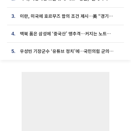
이란, 미국에 호르무즈 합의 조건 제시…美 “경기 아직 안 끝나” [종합]
3.
맥북 품은 삼성에 ‘중국산’ 맹추격⋯커지는 노트북 OLED 시장
4.
우성빈 기장군수 ‘유튜브 정치’에…국민의힘 군의원들 집단 반발
5.