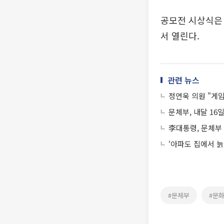
공모전 시상식은 
서 열린다.
관련 뉴스
정연욱 의원 "게
문체부, 내달 16
李대통령, 문체부
‘아파도 집에서 늙
#문체부
#문