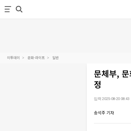
이투데이
문화·라이프
일반
문체부, 문
정
입력 2025-08-20 08:43
송석주 기자