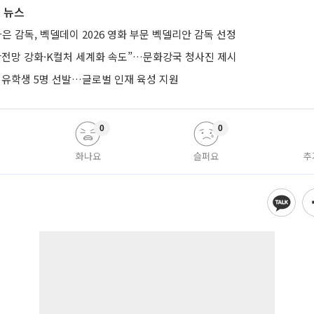
 뉴스
가은 감독, 벡델데이 2026 영화 부문 벡델리안 감독 선정
안전망 강화·K컬처 세계화 속도”…문화강국 청사진 제시
 유학생 5명 선발…글로벌 인재 육성 지원
0
0
화나요
슬퍼요
추