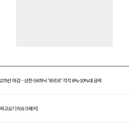
6270선 마감…삼전·SK하닉 '와르르' 각각 6%·10%대 급락
 깨라고요? [이슈크래커]