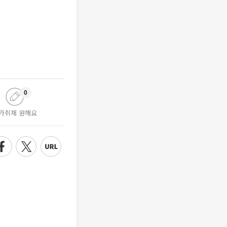
0
가취재 원해요