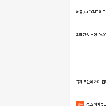
애플, 中 CXMT 메
최태원·노소영 '944
규제 폭탄에 개미·집주
젖소 섞어놓고 
단독