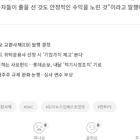
투자자들이 줄을 선 것도 안정적인 수익을 노린 것"이라고 말했
규모 교환사채(EB) 발행 결정
 위탁운용사 선정 시 '기업가치 제고' 본다
고전하는 사모펀드…롯데손보, 내달 '적기시정조치' 기로
주 규제 완화 논쟁∙∙∙심사 변수 부상
교환사채
#SKC
#도미누스인베스트먼트
#한투PE
0
0
화나요
슬퍼요
추