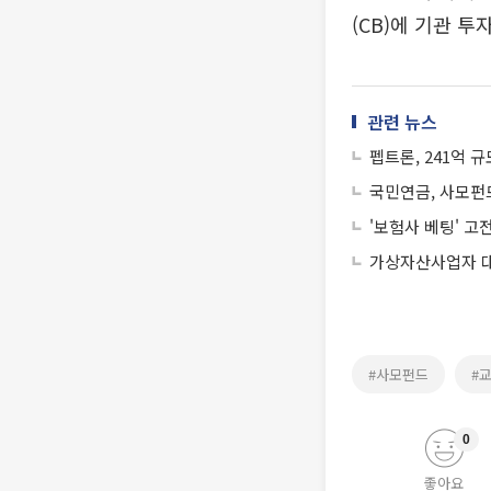
(CB)에 기관 
관련 뉴스
펩트론, 241억 
국민연금, 사모펀드
'보험사 베팅' 
가상자산사업자 대주
#사모펀드
#
0
좋아요