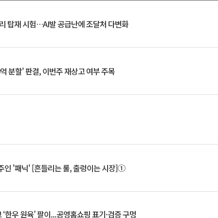
모리 탑재 시험…AI발 공급난에 조달처 다변화
0억 분할' 판결, 이번주 재상고 여부 주목
인 '패닉' [흔들리는 룰, 출렁이는 시장]①
‘한우 원육’ 팔이...공영홈쇼핑 표기·검증 구멍