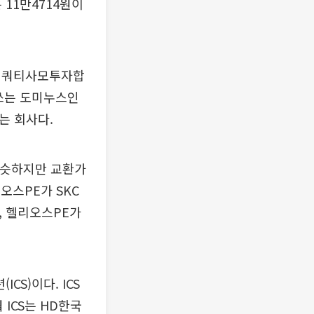
 11만4714원이
쓰에쿼티사모투자합
로쓰는 도미누스인
는 회사다.
 비슷하지만 교환가
오스PE가 SKC
, 헬리오스PE가
CS)이다. ICS
 ICS는 HD한국