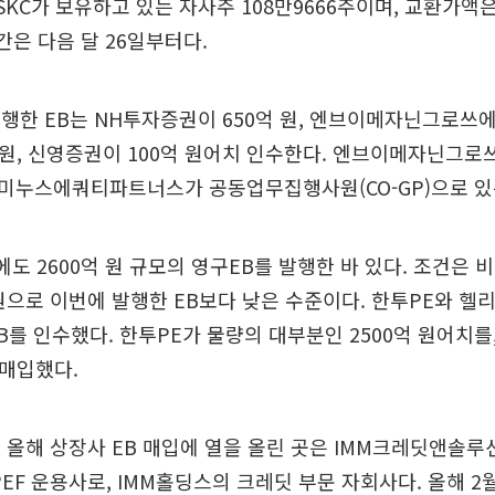
SKC가 보유하고 있는 자사주 108만9666주이며, 교환가액은
간은 다음 달 26일부터다.
발행한 EB는 NH투자증권이 650억 원, 엔브이메자닌그로
 원, 신영증권이 100억 원어치 인수한다. 엔브이메자닌그
미누스에쿼티파트너스가 공동업무집행사원(CO-GP)으로 있
월에도 2600억 원 규모의 영구EB를 발행한 바 있다. 조건은
2원으로 이번에 발행한 EB보다 낮은 수준이다. 한투PE와 헬리
B를 인수했다. 한투PE가 물량의 대부분인 2500억 원어치를
 매입했다.
 올해 상장사 EB 매입에 열을 올린 곳은 IMM크레딧앤솔루션(I
EF 운용사로, IMM홀딩스의 크레딧 부문 자회사다. 올해 2월