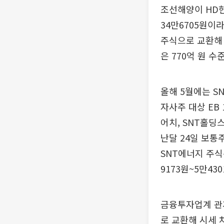
조선해양이 HD현
34만6705원이라
주식으로 교환해 
은 770억 원 수
올해 5월에는 S
자사주 대상 EB 
어치, SNT홀딩스
난달 24일 보통
SNT에너지 주식
9173원~5만43
금융투자업계 관계
로 교환해 시세 