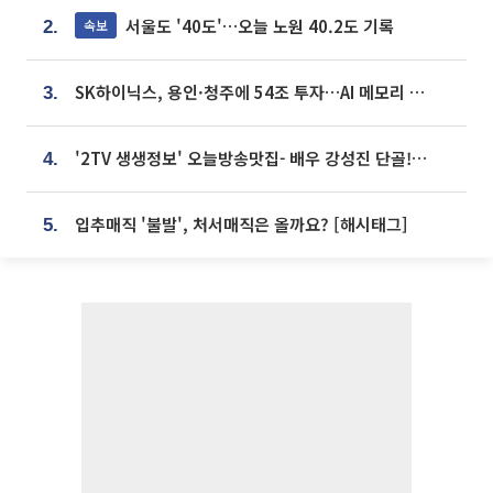
서울도 '40도'…오늘 노원 40.2도 기록
속보
2.
SK하이닉스, 용인·청주에 54조 투자…AI 메모리 생산기지 키운다
3.
'2TV 생생정보' 오늘방송맛집- 배우 강성진 단골! 쌀국수ㆍ푸팟퐁 커리 맛집 '블○○○'
4.
입추매직 '불발', 처서매직은 올까요? [해시태그]
5.