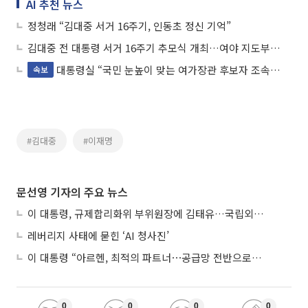
AI 추천 뉴스
정청래 “김대중 서거 16주기, 인동초 정신 기억”
김대중 전 대통령 서거 16주기 추모식 개최…여야 지도부·조국 전대표 등 참배
대통령실 “국민 눈높이 맞는 여가장관 후보자 조속히 찾겠다”
속보
#김대중
#이재명
문선영 기자의 주요 뉴스
이 대통령, 규제합리화위 부위원장에 김태유…국립외교원장 김흥규
레버리지 사태에 묻힌 ‘AI 청사진’
이 대통령 “아르헨, 최적의 파트너⋯공급망 전반으로 확대”
0
0
0
0