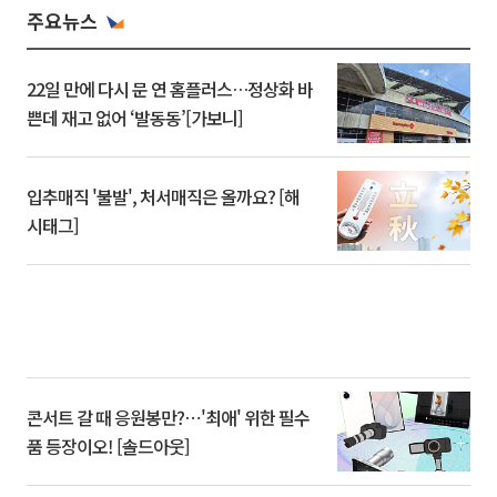
주요뉴스
22일 만에 다시 문 연 홈플러스…정상화 바
쁜데 재고 없어 ‘발동동’[가보니]
입추매직 '불발', 처서매직은 올까요? [해
시태그]
콘서트 갈 때 응원봉만?⋯'최애' 위한 필수
품 등장이오! [솔드아웃]