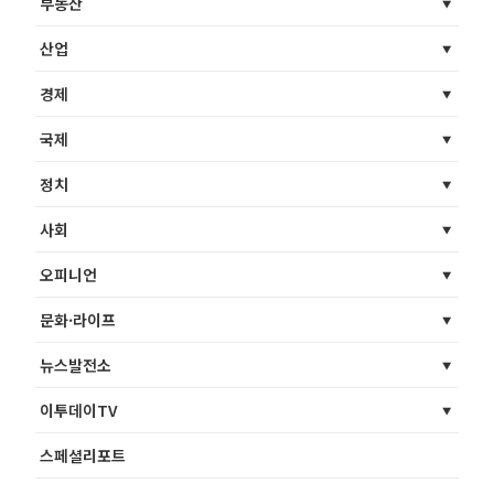
부동산
산업
경제
국제
정치
사회
오피니언
문화·라이프
뉴스발전소
이투데이TV
스페셜리포트