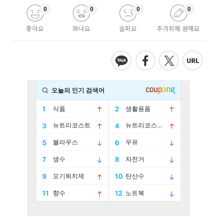
0
0
0
0
좋아요
화나요
슬퍼요
추가취재 원해요