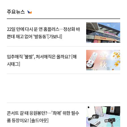
주요뉴스
22일 만에 다시 문 연 홈플러스…정상화 바
쁜데 재고 없어 ‘발동동’[가보니]
입추매직 '불발', 처서매직은 올까요? [해
시태그]
콘서트 갈 때 응원봉만?⋯'최애' 위한 필수
품 등장이오! [솔드아웃]