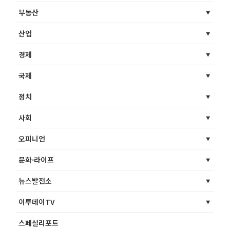
부동산
산업
경제
국제
정치
사회
오피니언
문화·라이프
뉴스발전소
이투데이TV
스페셜리포트