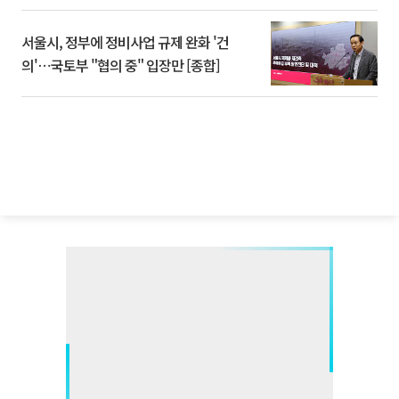
서울시, 정부에 정비사업 규제 완화 '건
의'⋯국토부 "협의 중" 입장만 [종합]