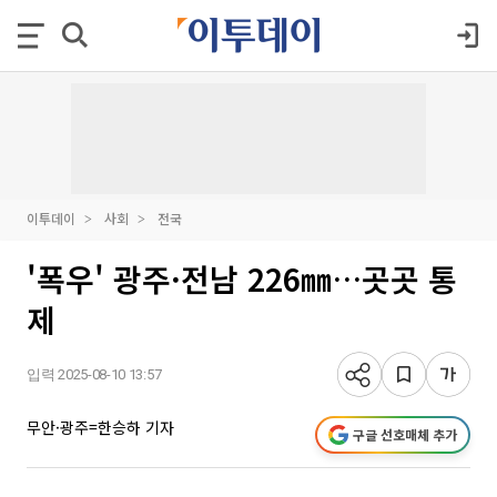
이투데이
사회
전국
'폭우' 광주·전남 226㎜…곳곳 통
제
입력 2025-08-10 13:57
무안·광주=한승하 기자
구글 선호매체 추가