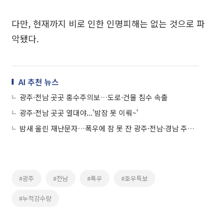
다만, 현재까지 비로 인한 인명피해는 없는 것으로 파
악됐다.
AI 추천 뉴스
광주·전남 곳곳 홍수주의보…도로·건물 침수 속출
광주·전남 곳곳 열대야...'밤잠 못 이뤄~'
밤새 울린 재난문자…폭우에 잠 못 잔 광주·전남·경남 주민들
#광주
#전남
#폭우
#호우특보
#누적강수량