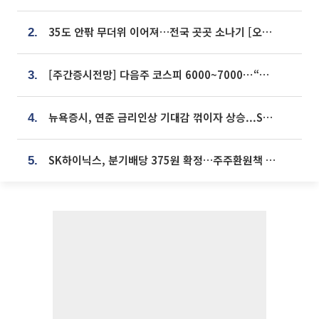
35도 안팎 무더위 이어져…전국 곳곳 소나기 [오늘 날씨]
2.
[주간증시전망] 다음주 코스피 6000~7000⋯“外人 수급은 정책이 변수”
3.
뉴욕증시, 연준 금리인상 기대감 꺾이자 상승...S&P500 사상 최고치 [종합]
4.
SK하이닉스, 분기배당 375원 확정…주주환원책 9월로 앞당겨 발표
5.